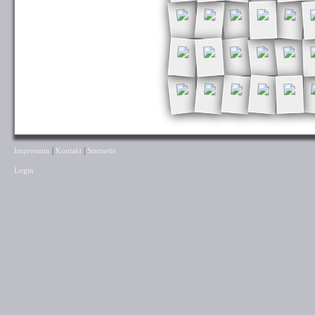
|
|
Impressum
Kontakt
Startseite
Login