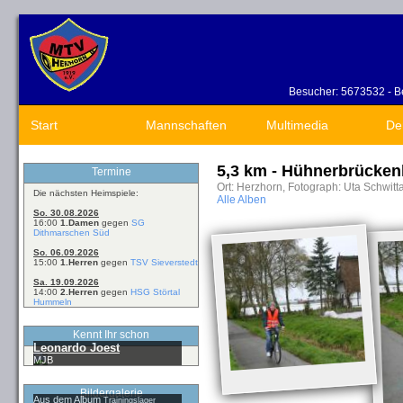
Besucher: 5673532 - Be
Start
Mannschaften
Multimedia
De
5,3 km - Hühnerbrücken
Termine
Ort: Herzhorn, Fotograph: Uta Schwitt
Die nächsten Heimspiele:
Alle Alben
So. 30.08.2026
16:00
1.Damen
gegen
SG
Dithmarschen Süd
So. 06.09.2026
15:00
1.Herren
gegen
TSV Sieverstedt
Sa. 19.09.2026
14:00
2.Herren
gegen
HSG Störtal
Hummeln
Kennt Ihr schon
Leonardo Joest
MJB
Bildergalerie
Aus dem Album
Trainingslager