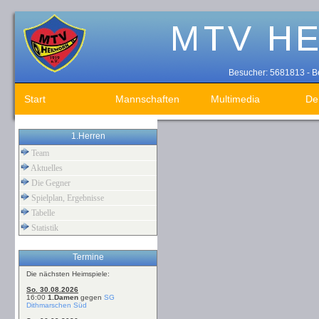
Besucher: 5681813 - Be
Start
Mannschaften
Multimedia
De
1.Herren
Team
Aktuelles
Die Gegner
Spielplan, Ergebnisse
Tabelle
Statistik
Termine
Die nächsten Heimspiele:
So. 30.08.2026
16:00
1.Damen
gegen
SG
Dithmarschen Süd