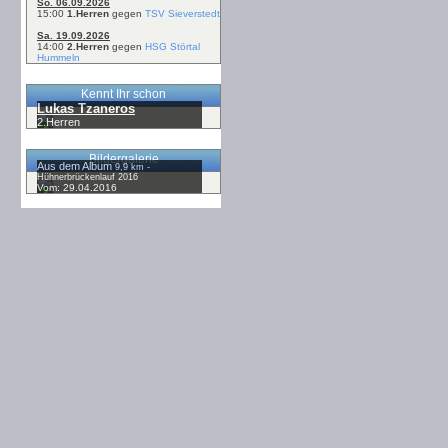
So. 06.09.2026
15:00
1.Herren
gegen
TSV Sieverstedt
Sa. 19.09.2026
14:00
2.Herren
gegen
HSG Störtal
Hummeln
Kennt Ihr schon
Lukas Tzaneros
2.Herren
Bildergalerie
Aus dem Album
9,9 km -
Hühnerbrückenlauf 2016
Vom: 29.04.2016