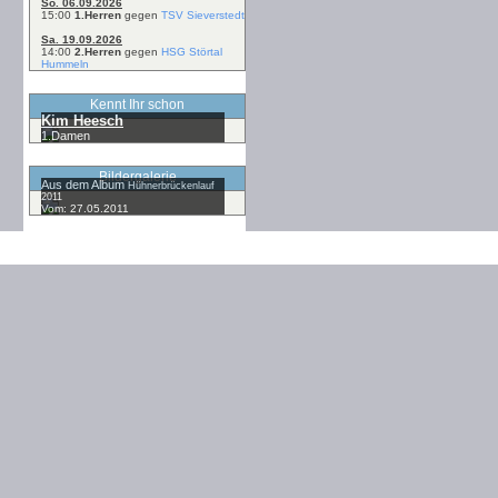
So. 06.09.2026
15:00
1.Herren
gegen
TSV Sieverstedt
Sa. 19.09.2026
14:00
2.Herren
gegen
HSG Störtal
Hummeln
Kennt Ihr schon
Kim Heesch
1.Damen
Bildergalerie
Aus dem Album
Hühnerbrückenlauf
2011
Vom: 27.05.2011