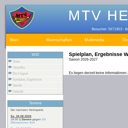
Besucher: 5671903 - Be
Start
Mannschaften
Multimedia
De
Spielplan, Ergebnisse 
WJD
Saison 2026-2027
Team
Aktuelles
Es liegen derzeit keine Informationen
Die Gegner
Spielplan, Ergebnisse
Tabelle
Statistik
Termine
Die nächsten Heimspiele:
So. 30.08.2026
16:00
1.Damen
gegen
SG
Dithmarschen Süd