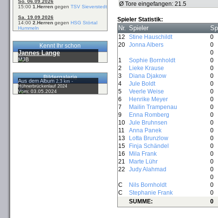
So. 06.09.2026
Ø Tore eingefangen: 21.5
15:00
1.Herren
gegen
TSV Sieverstedt
Sa. 19.09.2026
Spieler Statistik:
14:00
2.Herren
gegen
HSG Störtal
Nr.
Spieler
Sp
Hummeln
12
Stine Hauschildt
0
20
Jonna Albers
0
Kennt Ihr schon
Jannes Lange
0
MJB
1
Sophie Bornholdt
0
2
Lieke Krause
0
3
Diana Djakow
0
Bildergalerie
Aus dem Album
2,3 km -
4
Jule Boldt
0
Hühnerbrückenlauf 2024
5
Veerle Weise
0
Vom: 03.05.2024
6
Henrike Meyer
0
7
Mailin Trampenau
0
9
Enna Romberg
0
10
Jule Bruhnsen
0
11
Anna Panek
0
13
Lotta Brunzlow
0
15
Finja Schändel
0
16
Mila Frank
0
21
Marte Lühr
0
22
Judy Alahmad
0
0
C
Nils Bornholdt
0
C
Stephanie Frank
0
SUMME:
0