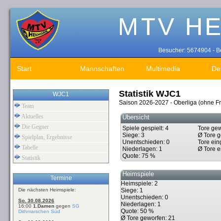
Besucher: 5674904 - Be
Start
Mannschaften
Multimedia
De
Statistik WJC1
WJC1
Saison 2026-2027 - Oberliga (ohne Fr
Team
Aktuelles
Übersicht
Die Gegner
Spiele gespielt: 4
Tore gew
Siege: 3
Ø Tore g
Spielplan, Ergebnisse
Unentschieden: 0
Tore ein
Tabelle
Niederlagen: 1
Ø Tore e
Quote: 75 %
Statistik
Heimspiele
Termine
Heimspiele: 2
Die nächsten Heimspiele:
Siege: 1
Unentschieden: 0
So. 30.08.2026
Niederlagen: 1
16:00
1.Damen
gegen
SG
Quote: 50 %
Dithmarschen Süd
Ø Tore geworfen: 21