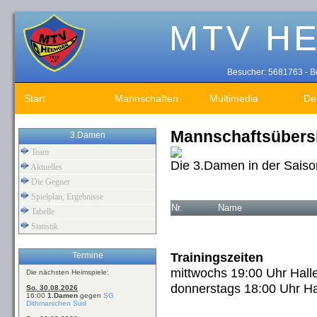
Besucher: 5681763 - Be
Start
Mannschaften
Multimedia
De
Mannschaftsübers
3.Damen
Team
Die 3.Damen in der Saiso
Aktuelles
Die Gegner
Spielplan, Ergebnisse
Nr.
Name
Tabelle
Statistik
Trainingszeiten
Termine
mittwochs 19:00 Uhr Hall
Die nächsten Heimspiele:
donnerstags 18:00 Uhr Ha
So. 30.08.2026
16:00
1.Damen
gegen
SG
Dithmarschen Süd