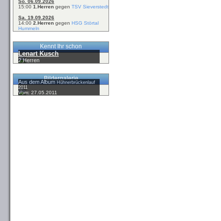
So. 06.09.2026
15:00
1.Herren
gegen
TSV Sieverstedt
Sa. 19.09.2026
14:00
2.Herren
gegen
HSG Störtal
Hummeln
Kennt Ihr schon
Lenart Kusch
2.Herren
Bildergalerie
Aus dem Album
Hühnerbrückenlauf
2011
Vom: 27.05.2011