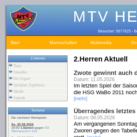
Besucher: 5677625 - Be
Start
Mannschaften
Multimedia
De
2.Herren Aktuell
2.Herren
Team
Zwote gewinnt auch d
Aktuelles
Die Gegner
Datum: 11.05.2026
Im letzten Spiel der Saiso
Spielplan, Ergebnisse
die HSG WaBo 2011 noch 
Tabelle
Statistik
[mehr]
Überragendes letztes
Termine
Datum: 06.05.2026
Die nächsten Heimspiele:
Am vergangenen Sonntag, 
So. 30.08.2026
16:00
1.Damen
gegen
SG
Zworen gegen den Tabell
Dithmarschen Süd