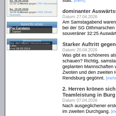
statt.
[mehr]
So. 06.09.2026
15:00
1.Herren
gegen
TSV Sieverstedt
Sa. 19.09.2026
dominanter Auswärtss
14:00
2.Herren
gegen
HSG Störtal
Hummeln
Datum: 27.04.2026
Am Samstagabend waren d
Kennt Ihr schon
bei der SG Dithmarschen 
Pia Carstens
1.Damen
souveräner 32:25 Auswärt
Bildergalerie
Aus dem Album
Starker Auftritt gege
Hühnerbrückenlauf -
2,3km
Vom: 09.05.2014
Datum: 20.04.2026
Was gibt es schöneres al
schauen? Richtig, samstag
geplanten Mannschaften w
Zwoten und den zweiten 
Rendsburg gegönnt.
[mehr
2. Herren krönen sich
Teamleistung in Burg
Datum: 07.04.2026
Nach ausgeglichener erste
im zweiten Durchgang.
[m