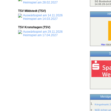
SG Bordeshol
Heimspiel am 28.02.2027
14.06.26-14:0
TSV Mildstedt (TSV)
HK
Auswärtsspiel am 14.11.2026
Heimspiel am 14.03.2027
TSV Kronshagen (TSV)
Auswärtsspiel am 29.11.2026
Heimspiel am 17.04.2027
Hier
klic
S
Meistge
1.
Kringelmarkt 
WJD richtet a
2.