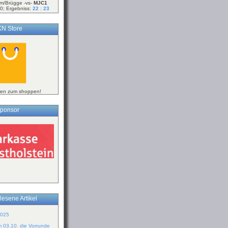
m/Brügge -vs-
MJC1
0; Ergebniss:
22 : 23
N Store
ken zum shoppen!
ponsor
lesene Artikel
2025
m 03.10. die Vorrunde