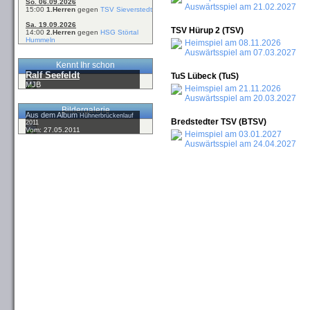
So. 06.09.2026
Auswärtsspiel am 21.02.2027
15:00
1.Herren
gegen
TSV Sieverstedt
Sa. 19.09.2026
TSV Hürup 2 (TSV)
14:00
2.Herren
gegen
HSG Störtal
Hummeln
Heimspiel am 08.11.2026
Auswärtsspiel am 07.03.2027
Kennt Ihr schon
Ralf Seefeldt
TuS Lübeck (TuS)
MJB
Heimspiel am 21.11.2026
Auswärtsspiel am 20.03.2027
Bildergalerie
Aus dem Album
Hühnerbrückenlauf
Bredstedter TSV (BTSV)
2011
Vom: 27.05.2011
Heimspiel am 03.01.2027
Auswärtsspiel am 24.04.2027