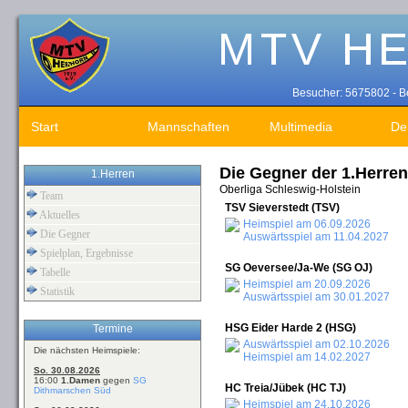
Besucher: 5675802 - Be
Start
Mannschaften
Multimedia
De
Die Gegner der 1.Herren
1.Herren
Oberliga Schleswig-Holstein
Team
TSV Sieverstedt (TSV)
Aktuelles
Heimspiel am 06.09.2026
Die Gegner
Auswärtsspiel am 11.04.2027
Spielplan, Ergebnisse
SG Oeversee/Ja-We (SG OJ)
Tabelle
Heimspiel am 20.09.2026
Statistik
Auswärtsspiel am 30.01.2027
HSG Eider Harde 2 (HSG)
Termine
Auswärtsspiel am 02.10.2026
Die nächsten Heimspiele:
Heimspiel am 14.02.2027
So. 30.08.2026
16:00
1.Damen
gegen
SG
HC Treia/Jübek (HC TJ)
Dithmarschen Süd
Heimspiel am 24.10.2026