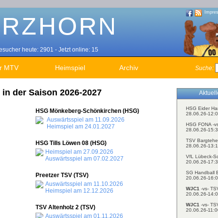
Impre
sucher heute: 2901 - Jetzt online: 15
r MTV
Heimspiel
Archiv
Suche:
 in der Saison 2026-2027
Aktuel
HSG Eider Ha
HSG Mönkeberg-Schönkirchen (HSG)
28.06.26-12:0
Auswärtsspiel am 11.09.2026
HSG FONA -v
Heimspiel am 24.01.2027
28.06.26-15:3
TSV Bargtehe
HSG Tills Löwen 08 (HSG)
28.06.26-13:1
Heimspiel am 27.09.2026
VfL Lübeck-S
Auswärtsspiel am 07.02.2027
20.06.26-17:3
SG Handball E
Preetzer TSV (TSV)
20.06.26-16:0
Auswärtsspiel am 11.10.2026
WJC1
-vs- TS
Heimspiel am 12.12.2026
20.06.26-14:0
WJC1
-vs- TS
TSV Altenholz 2 (TSV)
20.06.26-11:0
Auswärtsspiel am 01.11.2026