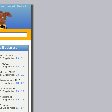
-
-
ssum
Kontakt
Startseite
le Ergebnisse
rde -vs-
MJC1
0; Ergebniss:
23 : 9
s-
MJC1
0; Ergebniss:
14 : 14
ide -vs-
MJC1
5; Ergebniss:
23 : 11
chwartau -vs-
MJC1
0; Ergebniss:
13 : 37
idertal -vs-
MJC1
0; Ergebniss:
19 : 16
V Mildstedt
0; Ergebniss:
19 : 26
V Hürup
0; Ergebniss:
23 : 17