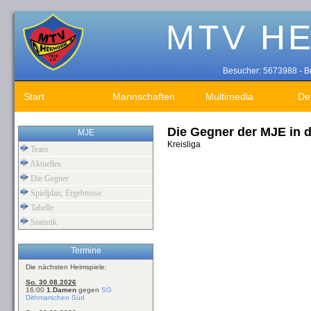
Besucher: 5673988 - Be
Start
Mannschaften
Multimedia
De
Die Gegner der MJE in 
MJE
Kreisliga
Team
Aktuelles
Die Gegner
Spielplan, Ergebnisse
Tabelle
Statistik
Termine
Die nächsten Heimspiele:
So. 30.08.2026
16:00
1.Damen
gegen
SG
Dithmarschen Süd