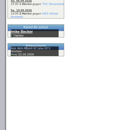
So. 06.09.2026
15:00
1.Herren
gegen
TSV Sieverstedt
Sa. 19.09.2026
14:00
2.Herren
gegen
HSG Störtal
Hummeln
Kennt Ihr schon
Imke Becker
1.Damen
Bildergalerie
Aus dem Album
90 Jahre MTV
Herzhorn
Vom: 02.09.2009