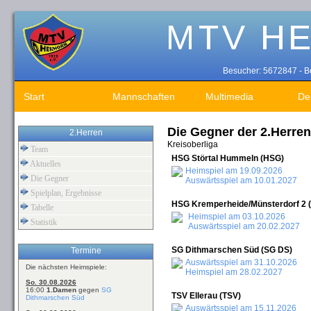
Besucher: 5672847 - Be
Start
Mannschaften
Multimedia
De
Die Gegner der 2.Herren
2.Herren
Kreisoberliga
Team
HSG Störtal Hummeln (HSG)
Aktuelles
Heimspiel am 19.09.2026
Die Gegner
Auswärtsspiel am 10.01.2027
Spielplan, Ergebnisse
HSG Kremperheide/Münsterdorf 2 
Tabelle
Heimspiel am 03.10.2026
Statistik
Auswärtsspiel am 20.02.2027
SG Dithmarschen Süd (SG DS)
Termine
Auswärtsspiel am 31.10.2026
Die nächsten Heimspiele:
Heimspiel am 28.02.2027
So. 30.08.2026
16:00
1.Damen
gegen
SG
TSV Ellerau (TSV)
Dithmarschen Süd
Auswärtsspiel am 15.11.2026