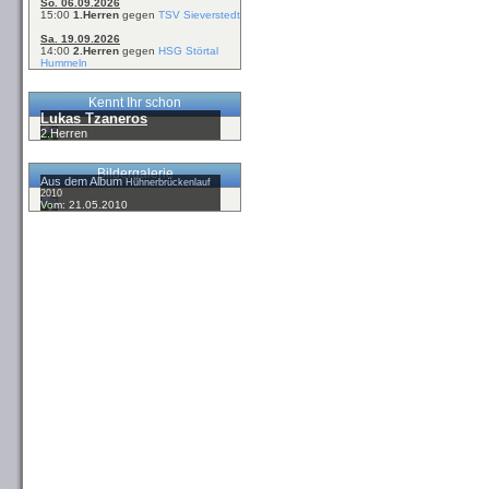
So. 06.09.2026
15:00
1.Herren
gegen
TSV Sieverstedt
Sa. 19.09.2026
14:00
2.Herren
gegen
HSG Störtal
Hummeln
Kennt Ihr schon
Lukas Tzaneros
2.Herren
Bildergalerie
Aus dem Album
Hühnerbrückenlauf
2010
Vom: 21.05.2010