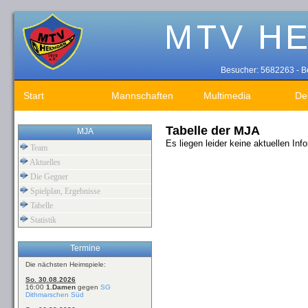
Besucher: 5682263 - Be
Start
Mannschaften
Multimedia
De
Tabelle der MJA
MJA
Es liegen leider keine aktuellen Inf
Team
Aktuelles
Die Gegner
Spielplan, Ergebnisse
Tabelle
Statistik
Termine
Die nächsten Heimspiele:
So. 30.08.2026
16:00
1.Damen
gegen
SG
Dithmarschen Süd