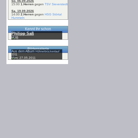
So. 06.09.2026
15:00
1.Herren
gegen
TSV Sieverstedt
Sa. 19.09.2026
14:00
2.Herren
gegen
HSG Störtal
Hummeln
Kennt Ihr schon
Philipp Saß
MJB
Bildergalerie
Aus dem Album
Hühnerbrückenlauf
2011
Vom: 27.05.2011