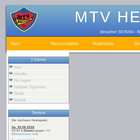
Besucher: 5678264 - Be
Start
Mannschaften
Multimedia
De
2.Damen
Team
Aktuelles
Die Gegner
Spielplan, Ergebnisse
Tabelle
Statistik
Termine
Die nächsten Heimspiele:
So. 30.08.2026
16:00
1.Damen
gegen
SG
Dithmarschen Süd