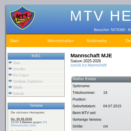
Besucher: 5678380 - Be
Start
Mannschaften
Multimedia
De
Mannschaft MJE
MJE1
Saison 2025-2026
Team
zurück zur Mannschaft
Aktuelles
Die Gegner
Mathis Krieter
Spielplan, Ergebnisse
Spitzname:
Tabelle
Trikotnummer:
19
Statistik
Position:
Termine
Geburtsdatum:
04.07.2015
Die nächsten Heimspiele:
Beim MTV seit:
So. 30.08.2026
Vorherige Vereine:
16:00
1.Damen
gegen
SG
Dithmarschen Süd
Größe:
cm