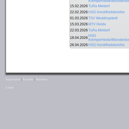
Kremperheide/Münsterdor
15.02.2026
TuRa Meldorf
22.02.2026
HSG Horst/Kiebitzreihe
01.03.2026
TSV Weddingstedt
15.03.2026
MTV Heide
22.03.2026
TuRa Meldorf
HSG
18.04.2026
Kremperheide/Münsterdor
26.04.2026
HSG Horst/Kiebitzreihe
|
|
Impressum
Kontakt
Startseite
Login