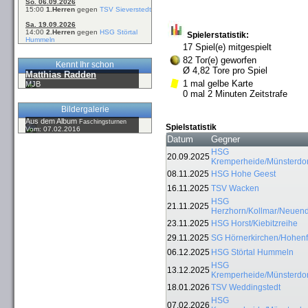
So. 06.09.2026
15:00
1.Herren
gegen
TSV Sieverstedt
Sa. 19.09.2026
14:00
2.Herren
gegen
HSG Störtal
Spielerstatistik:
Hummeln
17 Spiel(e) mitgespielt
82 Tor(e) geworfen
Kennt Ihr schon
Ø 4,82 Tore pro Spiel
Matthias Radden
1 mal gelbe Karte
MJB
0 mal 2 Minuten Zeitstrafe
Bildergalerie
Aus dem Album
Faschingsturnen
Spielstatistik
Vom: 07.02.2016
Datum
Gegner
HSG
20.09.2025
Kremperheide/Münsterdor
08.11.2025
HSG Hohe Geest
16.11.2025
TSV Wacken
HSG
21.11.2025
Herzhorn/Kollmar/Neuend
23.11.2025
HSG Horst/Kiebitzreihe
29.11.2025
SG Hörnerkirchen/Hohenf
06.12.2025
HSG Störtal Hummeln
HSG
13.12.2025
Kremperheide/Münsterdor
18.01.2026
TSV Weddingstedt
HSG
07.02.2026