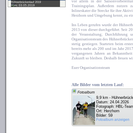
vor allem in der Saisonvorbereitu
Hühnerbrückenlauf 2019
Vom: 03.05.2019
Trainingsplan. Außerdem nutzen za
Inlineskater die Strecke für ihre Aktiv
Herzhorn und Umgebung kennt, zu ei
Ins Leben gerufen wurde der Hühner
2013 von dieser durchgeführt. Seit 20
der Veranstaltung; Durchführung u
Organisationsteam des Hühnerbrückenl
stetig gestiegen. Starteten beim ers
bereits mehr als 200 und im Jahr 201
vergangenen Jahren an Bekanntheit
Zukunft so bleiben. Deshalb freuen w
Euer Organisationsteam
Alle Bilder vom letzten Lauf:
Fotoalbum
9,9 km - Hühnerbrück
Datum: 24.04.2026
Fotograph: HBL-Tea
Ort: Herzhorn
Bilder: 59
Fotoalbum anzeigen