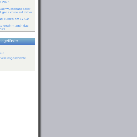
ht 2025
 Nachwuchshandballer
l ganz vorne mit dabei
ind-Turnen am 17.04!
te gewinnt auch das
piel
ngeflüster...
auf
r Vereinsgeschichte