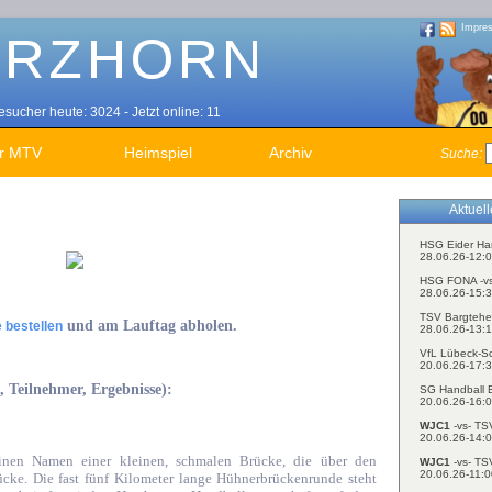
Impre
sucher heute: 3024 - Jetzt online: 11
r MTV
Heimspiel
Archiv
Suche:
Aktuel
HSG Eider Ha
28.06.26-12:0
HSG FONA -v
28.06.26-15:3
TSV Bargtehe
und am Lauftag abholen.
e bestellen
28.06.26-13:1
VfL Lübeck-S
20.06.26-17:3
 Teilnehmer, Ergebnisse):
SG Handball E
20.06.26-16:0
WJC1
-vs- TS
20.06.26-14:0
inen Namen einer kleinen, schmalen Brücke, die über den
WJC1
-vs- TS
20.06.26-11:0
ücke. Die fast fünf Kilometer lange Hühnerbrückenrunde steht