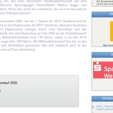
ng bei fast jeder Herzhorner Handballmannschaft auf dem
SG Bordeshol
14.06.26-14:0
hlreiche Spaziergänger, Fahrradfahrer, Walker, Jogger und
itäten. Wieso also nicht die Laufstrecke, die sowieso fast jeder in
nem Volkslauf machen?
HK
brückenlauf 2006 von der 1. Damen des MTV Herzhorn und bis
14 ist der Förderverein des MTV Herzhorn offizieller Ausrichter
nd Organisation erfolgen durch viele Freiwillige und das
aufs. Seit dem Startschuss im Jahr 2006 ist die Teilnehmerzahl
ten Hühnerbrückenlauf noch 130 Aktive, waren es im Jahr 2014
7 sogar über 300 Aktive. Der Hühnerbrückenlauf hat also in den
 und Beliebtheit gewonnen. Das soll natürlich auch in der
Hier
klic
ir uns auf Eure Anmeldung.
S
enlauf 2026
m
Meistge
MJC1, Tjark G
1.
Aspern gesich