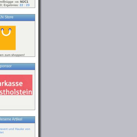
m/Brügge -vs-
MJC1
0; Ergebniss:
22 : 23
N Store
ken zum shoppen!
ponsor
lesene Artikel
ravert und Hauke von
tet