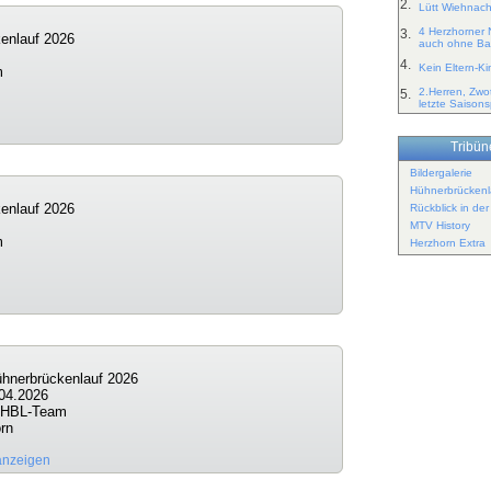
2.
Lütt Wiehnac
4 Herzhorner
3.
enlauf 2026
auch ohne Bal
4.
Kein Eltern-K
m
2.Herren, Zwo
5.
letzte Saisons
Tribüne
Bildergalerie
Hühnerbrückenl
enlauf 2026
Rückblick in de
MTV History
m
Herzhorn Extra
ühnerbrückenlauf 2026
04.2026
: HBL-Team
rn
anzeigen