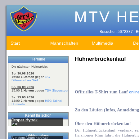
Besucher: 5672337 - Be
Start
Mannschaften
Multimedia
De
Hühnerbrückenlauf
Termine
Die nächsten Heimspiele:
So. 30.08.2026
16:00
1.Damen
gegen
SG
Dithmarschen Süd
So. 06.09.2026
15:00
1.Herren
gegen
TSV Sieverstedt
Offizielles T-Shirt zum Lauf
onlin
Sa. 19.09.2026
14:00
2.Herren
gegen
HSG Störtal
Hummeln
Zu den Läufen (Infos, Anmeldung,
Kennt Ihr schon
Jesper Hytrek
Über den Hühnerbrückenlauf
MJB
Der Hühnerbrückenlauf verdankt se
Herzhorner Rhin führt, die Hühnerbr
Bildergalerie
Aus dem Album
Kinderlauf -