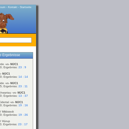
-
-
ssum
Kontakt
Startseite
le Ergebnisse
rde -vs-
MJC1
0; Ergebniss:
23 : 9
s-
MJC1
0; Ergebniss:
14 : 14
ide -vs-
MJC1
5; Ergebniss:
23 : 11
chwartau -vs-
MJC1
0; Ergebniss:
13 : 37
idertal -vs-
MJC1
0; Ergebniss:
19 : 16
V Mildstedt
0; Ergebniss:
19 : 26
V Hürup
0; Ergebniss:
23 : 17