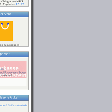
m/Brügge -vs-
MJC1
0; Ergebniss:
22 : 23
N Store
ken zum shoppen!
ponsor
lesene Artikel
de & Selfies mit Aimée