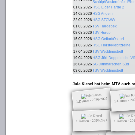
Schülp/Westerrönfeld/Re
01.02.2026
HSG Eider Harde 2
14.02.2026
HSG Angeln
22.02.2026
HSG SZOWW
01.03.2026
TSV Hardebek
08.03.2026
TSV Hürup
15.03.2026
HSG Gettorf/Osdorf
21.03.2026
HSG Horst/Kiebitzreihe
17.04.2026
TSV Weddingstedt
19.04.2026
HSG Jörl-Doppeleiche Vi
26.04.2026
SG Dithmarschen Süd
03.05.2026
TSV Weddingstedt
Jule Kiesel hat beim MTV auch s
1.Damen - 2026-2027
1.Damen - 20
1.Damen - 2020/2021
1.Damen - 20