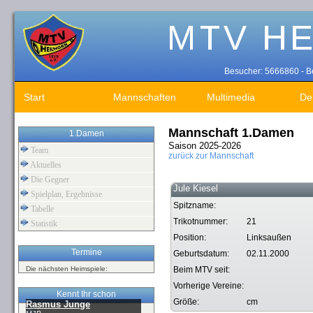
Besucher: 5666860 - Be
Start
Mannschaften
Multimedia
De
Mannschaft 1.Damen
1.Damen
Saison 2025-2026
Team
zurück zur Mannschaft
Aktuelles
Die Gegner
Jule Kiesel
Spielplan, Ergebnisse
Spitzname:
Tabelle
Trikotnummer:
21
Statistik
Position:
Linksaußen
Termine
Geburtsdatum:
02.11.2000
Die nächsten Heimspiele:
Beim MTV seit:
Vorherige Vereine:
Kennt Ihr schon
Größe:
cm
Rasmus Junge