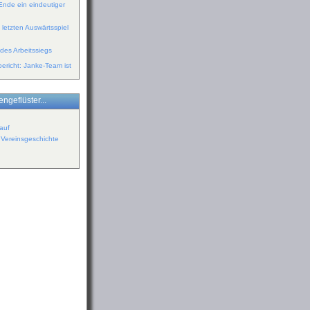
Ende ein eindeutiger
 letzten Auswärtsspiel
des Arbeitssiegs
ericht: Janke-Team ist
ngeflüster...
auf
r Vereinsgeschichte