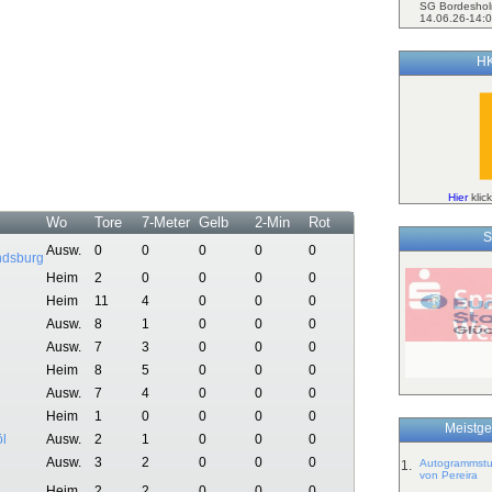
SG Bordeshol
14.06.26-14:0
HK
Hier
klic
Wo
Tore
7-Meter
Gelb
2-Min
Rot
S
Ausw.
0
0
0
0
0
ndsburg
Heim
2
0
0
0
0
Heim
11
4
0
0
0
Ausw.
8
1
0
0
0
Ausw.
7
3
0
0
0
Heim
8
5
0
0
0
Ausw.
7
4
0
0
0
Heim
1
0
0
0
0
Meistge
öl
Ausw.
2
1
0
0
0
Ausw.
3
2
0
0
0
Autogrammstun
1.
von Pereira
Heim
2
2
0
0
0