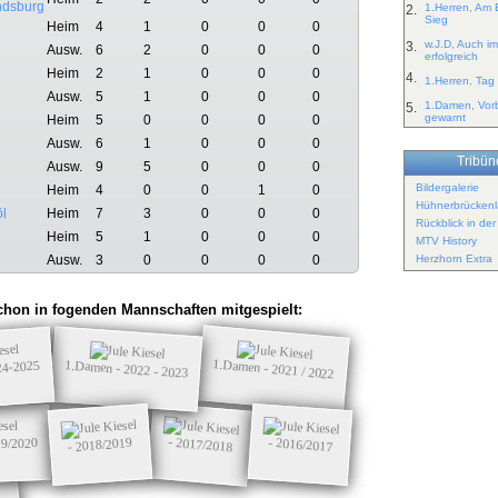
ndsburg
1.Herren, Am 
2.
Sieg
Heim
4
1
0
0
0
w.J.D, Auch im
3.
Ausw.
6
2
0
0
0
erfolgreich
Heim
2
1
0
0
0
4.
1.Herren, Tag 
Ausw.
5
1
0
0
0
1.Damen, Vorb
5.
gewarnt
Heim
5
0
0
0
0
Ausw.
6
1
0
0
0
Tribüne
Ausw.
9
5
0
0
0
Bildergalerie
Heim
4
0
0
1
0
Hühnerbrückenl
öl
Heim
7
3
0
0
0
Rückblick in de
Heim
5
1
0
0
0
MTV History
Herzhorn Extra
Ausw.
3
0
0
0
0
chon in fogenden Mannschaften mitgespielt:
1.Damen - 2021 / 2022
1.Damen - 2022 - 2023
24-2025
- 2017/2018
- 2018/2019
- 2016/2017
19/2020