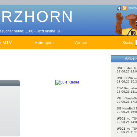
Impre
sucher heute: 1168 - Jetzt online: 10
r MTV
Heimspiel
Archiv
Suche:
Aktuel
HSG Eider Ha
28.06.26-12:0
HSG FONA -v
28.06.26-15:3
TSV Bargtehe
28.06.26-13:1
VfL Lübeck-S
20.06.26-17:3
SG Handball E
20.06.26-16:0
WJC1
-vs- TS
20.06.26-14:0
WJC1
-vs- TS
20.06.26-11:0