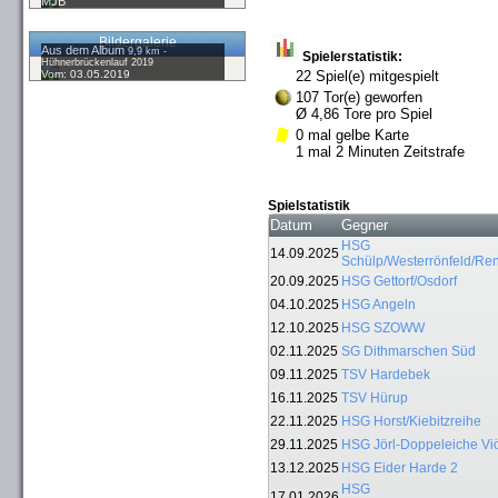
MJB
Bildergalerie
Aus dem Album
9,9 km -
Spielerstatistik:
Hühnerbrückenlauf 2019
Vom: 03.05.2019
22 Spiel(e) mitgespielt
107 Tor(e) geworfen
Ø 4,86 Tore pro Spiel
0 mal gelbe Karte
1 mal 2 Minuten Zeitstrafe
Spielstatistik
Datum
Gegner
HSG
14.09.2025
Schülp/Westerrönfeld/Re
20.09.2025
HSG Gettorf/Osdorf
04.10.2025
HSG Angeln
12.10.2025
HSG SZOWW
02.11.2025
SG Dithmarschen Süd
09.11.2025
TSV Hardebek
16.11.2025
TSV Hürup
22.11.2025
HSG Horst/Kiebitzreihe
29.11.2025
HSG Jörl-Doppeleiche Vi
13.12.2025
HSG Eider Harde 2
HSG
17.01.2026