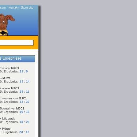
-
-
ssum
Kontakt
Startseite
le Ergebnisse
rde -vs-
MJC1
0; Ergebniss:
23 : 9
s-
MJC1
0; Ergebniss:
14 : 14
ide -vs-
MJC1
5; Ergebniss:
23 : 11
chwartau -vs-
MJC1
0; Ergebniss:
13 : 37
idertal -vs-
MJC1
0; Ergebniss:
19 : 16
V Mildstedt
0; Ergebniss:
19 : 26
V Hürup
0; Ergebniss:
23 : 17