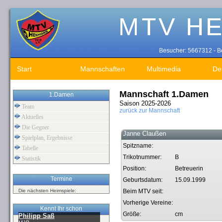
Besucher: 5667312 - Be
Start
Mannschaften
Multimedia
De
Mannschaft 1.Damen
1.Damen
Saison 2025-2026
Team
zurück zur Mannschaft
Aktuelles
Die Gegner
Janne Claußen
Spielplan, Ergebnisse
Spitzname:
Tabelle
Trikotnummer:
B
Statistik
Position:
Betreuerin
Termine
Geburtsdatum:
15.09.1999
Die nächsten Heimspiele:
Beim MTV seit:
Vorherige Vereine:
Kennt Ihr schon
Größe:
cm
Philipp Saß