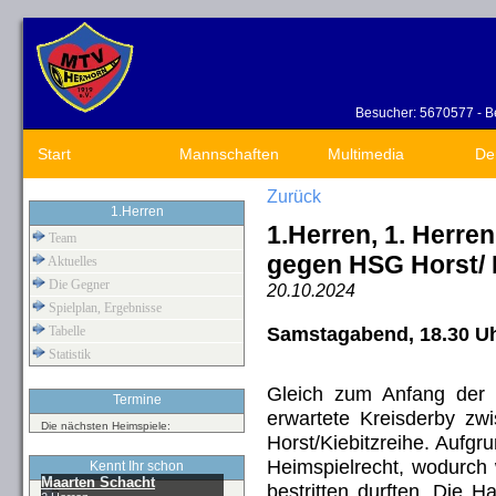
Besucher: 5670577 - Be
Start
Mannschaften
Multimedia
De
Zurück
1.Herren
1.Herren, 1. Herre
Team
gegen HSG Horst/ 
Aktuelles
Die Gegner
20.10.2024
Spielplan, Ergebnisse
Samstagabend, 18.30 Uhr
Tabelle
Statistik
Gleich zum Anfang der 
Termine
erwartete Kreisderby 
Die nächsten Heimspiele:
Horst/Kiebitzreihe. Aufgr
Heimspielrecht, wodurch 
Kennt Ihr schon
Maarten Schacht
bestritten durften. Die 