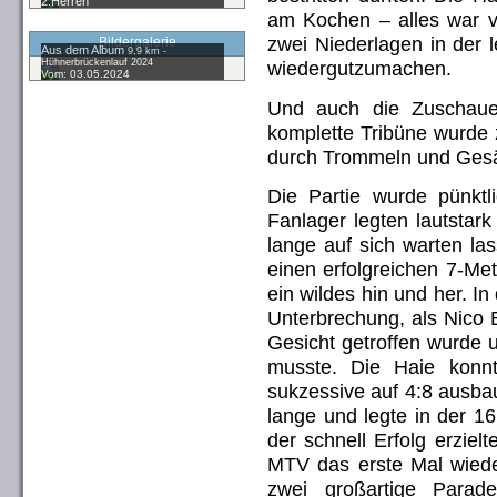
2.Herren
am Kochen – alles war vo
zwei Niederlagen in der 
Bildergalerie
Aus dem Album
9,9 km -
Hühnerbrückenlauf 2024
wiedergutzumachen.
Vom: 03.05.2024
Und auch die Zuschauer
komplette Tribüne wurde 
durch Trommeln und Gesän
Die Partie wurde pünkt
Fanlager legten lautstar
lange auf sich warten la
einen erfolgreichen 7-Me
ein wildes hin und her. In
Unterbrechung, als Nico 
Gesicht getroffen wurde u
musste. Die Haie konnt
sukzessive auf 4:8 ausbau
lange und legte in der 16
der schnell Erfolg erziel
MTV das erste Mal wiede
zwei großartige Parad