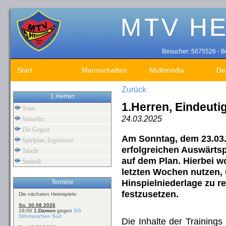
Besucher: 5675526 - Be
Start
Mannschaften
Multimedia
De
Zurück
1.Herren
1.Herren, Eindeuti
Team
24.03.2025
Aktuelles
Die Gegner
Am Sonntag, dem 23.03. 
Spielplan, Ergebnisse
erfolgreichen Auswärtsp
Tabelle
auf dem Plan. Hierbei w
Statistik
letzten Wochen nutzen, 
Hinspielniederlage zu r
Termine
festzusetzen.
Die nächsten Heimspiele:
So. 30.08.2026
16:00
1.Damen
gegen
SG
Dithmarschen Süd
Die Inhalte der Training