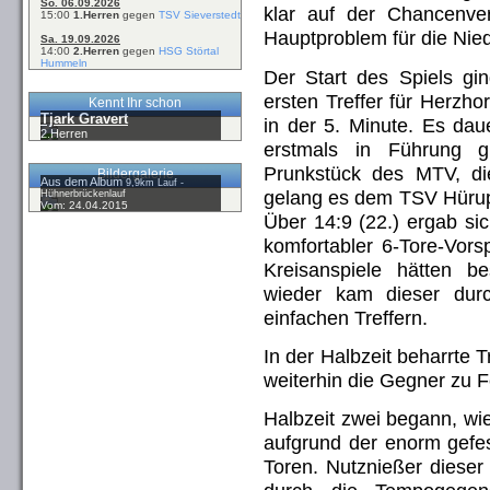
So. 06.09.2026
klar auf der Chancenve
15:00
1.Herren
gegen
TSV Sieverstedt
Hauptproblem für die Nie
Sa. 19.09.2026
14:00
2.Herren
gegen
HSG Störtal
Hummeln
Der Start des Spiels g
ersten Treffer für Herzh
Kennt Ihr schon
Tjark Gravert
in der 5. Minute. Es dau
2.Herren
erstmals in Führung 
Prunkstück des MTV, di
Bildergalerie
Aus dem Album
9,9km Lauf -
gelang es dem TSV Hürup 
Hühnerbrückenlauf
Vom: 24.04.2015
Über 14:9 (22.) ergab sic
komfortabler 6-Tore-Vorsp
Kreisanspiele hätten b
wieder kam dieser dur
einfachen Treffern.
In der Halbzeit beharrte 
weiterhin die Gegner zu F
Halbzeit zwei begann, wi
aufgrund der enorm gefe
Toren. Nutznießer dieser