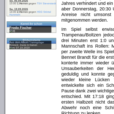
So. 06.09.2026
Jahres verhindert und ei
15:00
1.Herren
gegen
TSV Sieverstedt
aber Donnerstag, 20:30 U
Sa. 19.09.2026
14:00
2.Herren
gegen
HSG Störtal
Anreise nicht umsonst 
Hummeln
mitgenommen werden.
Kennt Ihr schon
Frodo Fischer
Im Spiel selbst erwis
MJB
Trampenau/Boltzen jedoc
drei Minuten erst 1:0 u
Bildergalerie
Aus dem Album
Trainingslager
Mannschaft ins Rollen:
Rostock: Zwote & Damen
Vom: 07.10.2020
per zweite Welle ins Spie
Bennet Brandt für die ers
konterte immer wieder 
Unsauberkeiten der He
geduldig und konnte ge
wieder kleine Lücken 
entwickelte sich ein Sc
Pause dank zwei wichtige
entschied. Mit 17:18 gin
ersten Halbzeit nicht d
Abwehr noch eine Schi
Richtung zu lenken.