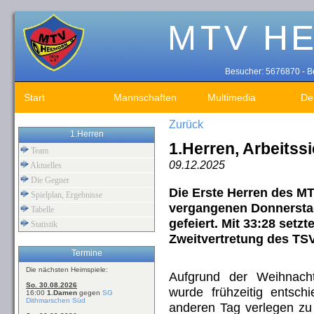
Besucher: 5676870 - Be
Start
Mannschaften
Multimedia
De
Zurück
1.Herren
1.Herren, Arbeitss
Team
09.12.2025
Aktuelles
Die Gegner
Die Erste Herren des M
Spielplan, Ergebnisse
vergangenen Donnerstag
Tabelle
gefeiert. Mit 33:28 setz
Statistik
Zweitvertretung des TS
Termine
Die nächsten Heimspiele:
Aufgrund der Weihnach
So. 30.08.2026
wurde frühzeitig entsc
16:00
1.Damen
gegen
SG
Dithmarschen Süd
anderen Tag verlegen zu 