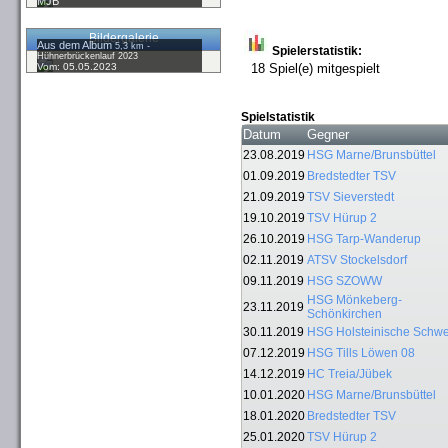
MJB
Bildergalerie
Aus dem Album
5,3 km -
Spielerstatistik:
Hühnerbrückenlauf 2023
Vom: 05.05.2023
18 Spiel(e) mitgespielt
Spielstatistik
Datum
Gegner
23.08.2019
HSG Marne/Brunsbüttel
01.09.2019
Bredstedter TSV
21.09.2019
TSV Sieverstedt
19.10.2019
TSV Hürup 2
26.10.2019
HSG Tarp-Wanderup
02.11.2019
ATSV Stockelsdorf
09.11.2019
HSG SZOWW
HSG Mönkeberg-
23.11.2019
Schönkirchen
30.11.2019
HSG Holsteinische Schwe
07.12.2019
HSG Tills Löwen 08
14.12.2019
HC Treia/Jübek
10.01.2020
HSG Marne/Brunsbüttel
18.01.2020
Bredstedter TSV
25.01.2020
TSV Hürup 2