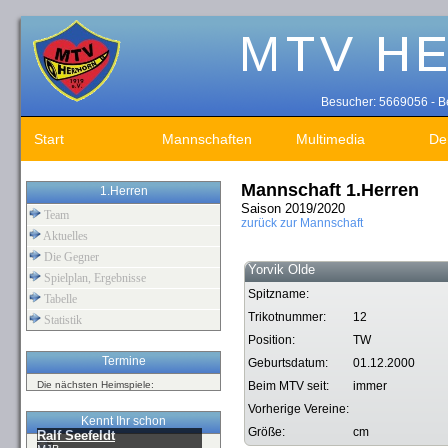
Besucher: 5669056 - Be
Start
Mannschaften
Multimedia
De
Mannschaft 1.Herren
1.Herren
Saison 2019/2020
Team
zurück zur Mannschaft
Aktuelles
Die Gegner
Yorvik Olde
Spielplan, Ergebnisse
Spitzname:
Tabelle
Trikotnummer:
12
Statistik
Position:
TW
Termine
Geburtsdatum:
01.12.2000
Die nächsten Heimspiele:
Beim MTV seit:
immer
Vorherige Vereine:
Kennt Ihr schon
Größe:
cm
Ralf Seefeldt