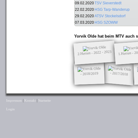
09.02.2020
TSV Sieverstedt
22.02.2020
HSG Tarp-Wanderup
29.02.2020
ATSV Stockelsdorf
07.03.2020
HSG SZOWW
Yorvik Olde hat beim MTV auch s
2.Herren - 2022 - 2023
1.Herren - 2
- 2017/2018
- 2018/2019
|
|
Impressum
Kontakt
Startseite
Login