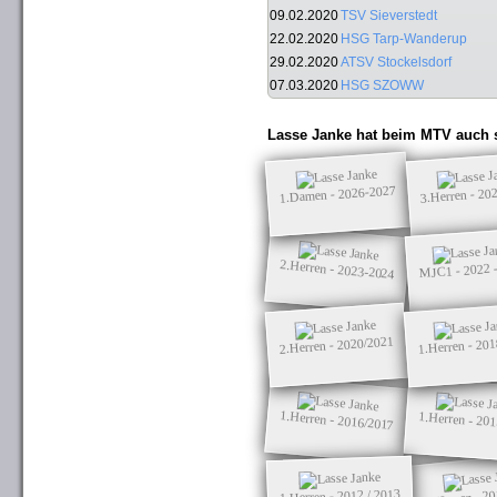
09.02.2020
TSV Sieverstedt
22.02.2020
HSG Tarp-Wanderup
29.02.2020
ATSV Stockelsdorf
07.03.2020
HSG SZOWW
Lasse Janke hat beim MTV auch s
1.Damen - 2026-2027
3.Herren - 20
2.Herren - 2023-2024
MJC1 - 2022 
2.Herren - 2020/2021
1.Herren - 20
1.Herren - 2016/2017
1.Herren - 20
2.Herren - 20
1.Herren - 2012 / 2013