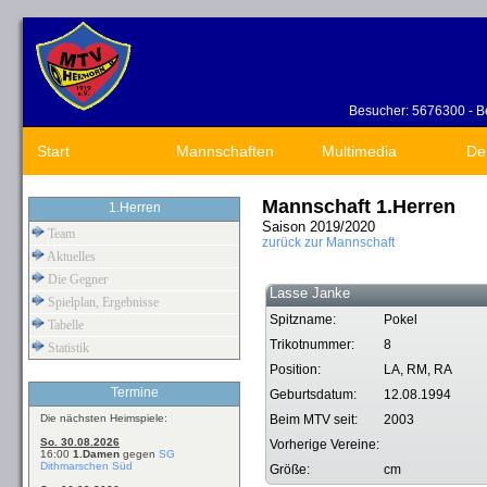
Besucher: 5676300 - Be
Start
Mannschaften
Multimedia
De
Mannschaft 1.Herren
1.Herren
Saison 2019/2020
Team
zurück zur Mannschaft
Aktuelles
Die Gegner
Lasse Janke
Spielplan, Ergebnisse
Spitzname:
Pokel
Tabelle
Trikotnummer:
8
Statistik
Position:
LA, RM, RA
Termine
Geburtsdatum:
12.08.1994
Die nächsten Heimspiele:
Beim MTV seit:
2003
So. 30.08.2026
Vorherige Vereine:
16:00
1.Damen
gegen
SG
Dithmarschen Süd
Größe:
cm