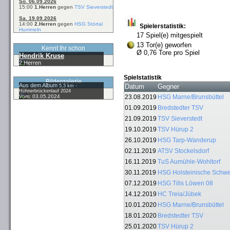
So. 06.09.2026
15:00
1.Herren
gegen
TSV Sieverstedt
Sa. 19.09.2026
14:00
2.Herren
gegen
HSG Störtal
Spielerstatistik:
Hummeln
17 Spiel(e) mitgespielt
13 Tor(e) geworfen
Kennt Ihr schon
Ø 0,76 Tore pro Spiel
Hendrik Kruse
2.Herren
Spielstatistik
Bildergalerie
Aus dem Album
Datum
Gegner
5,3 km -
Hühnerbrückenlauf 2024
Vom: 03.05.2024
23.08.2019
HSG Marne/Brunsbüttel
01.09.2019
Bredstedter TSV
21.09.2019
TSV Sieverstedt
19.10.2019
TSV Hürup 2
26.10.2019
HSG Tarp-Wanderup
02.11.2019
ATSV Stockelsdorf
16.11.2019
TuS Aumühle-Wohltorf
30.11.2019
HSG Holsteinische Schwe
07.12.2019
HSG Tills Löwen 08
14.12.2019
HC Treia/Jübek
10.01.2020
HSG Marne/Brunsbüttel
18.01.2020
Bredstedter TSV
25.01.2020
TSV Hürup 2