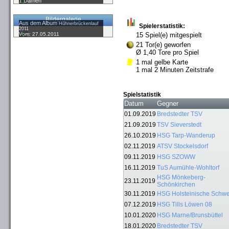
1.Damen
Bildergalerie
Aus dem Album
Hühnerbrückenlauf
Spielerstatistik:
2011
Vom: 27.05.2011
15 Spiel(e) mitgespielt
21 Tor(e) geworfen
Ø 1,40 Tore pro Spiel
1 mal gelbe Karte
1 mal 2 Minuten Zeitstrafe
Spielstatistik
Datum
Gegner
01.09.2019
Bredstedter TSV
21.09.2019
TSV Sieverstedt
26.10.2019
HSG Tarp-Wanderup
02.11.2019
ATSV Stockelsdorf
09.11.2019
HSG SZOWW
16.11.2019
TuS Aumühle-Wohltorf
HSG Mönkeberg-
23.11.2019
Schönkirchen
30.11.2019
HSG Holsteinische Schwe
07.12.2019
HSG Tills Löwen 08
10.01.2020
HSG Marne/Brunsbüttel
18.01.2020
Bredstedter TSV