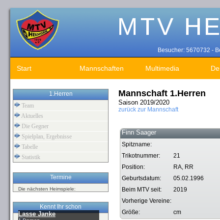
Besucher: 5670732 - Be
Start
Mannschaften
Multimedia
De
Mannschaft 1.Herren
1.Herren
Saison 2019/2020
Team
zurück zur Mannschaft
Aktuelles
Die Gegner
Finn Saager
Spielplan, Ergebnisse
Spitzname:
Tabelle
Trikotnummer:
21
Statistik
Position:
RA, RR
Termine
Geburtsdatum:
05.02.1996
Die nächsten Heimspiele:
Beim MTV seit:
2019
Vorherige Vereine:
Kennt Ihr schon
Größe:
cm
Lasse Janke