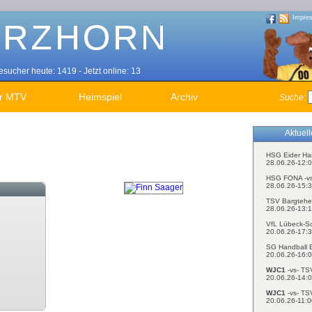
Impre
sucher heute: 1419 - Jetzt online: 13
r MTV
Heimspiel
Archiv
Suche:
Aktuel
HSG Eider Ha
28.06.26-12:0
HSG FONA -v
28.06.26-15:3
TSV Bargtehe
28.06.26-13:1
VfL Lübeck-S
20.06.26-17:3
SG Handball E
20.06.26-16:0
WJC1
-vs- TS
20.06.26-14:0
WJC1
-vs- TS
20.06.26-11:0