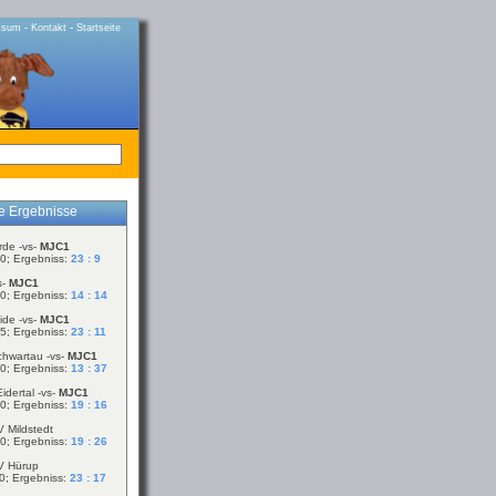
-
-
ssum
Kontakt
Startseite
le Ergebnisse
rde -vs-
MJC1
0; Ergebniss:
23 : 9
s-
MJC1
0; Ergebniss:
14 : 14
ide -vs-
MJC1
5; Ergebniss:
23 : 11
chwartau -vs-
MJC1
0; Ergebniss:
13 : 37
idertal -vs-
MJC1
0; Ergebniss:
19 : 16
V Mildstedt
0; Ergebniss:
19 : 26
V Hürup
0; Ergebniss:
23 : 17