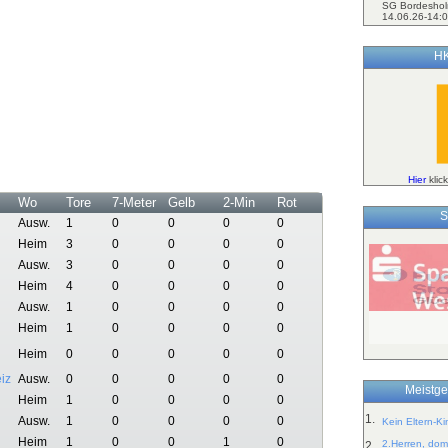
SG Bordeshol
14.06.26-14:0
HK
Hier
klic
Wo
Tore
7-Meter
Gelb
2-Min
Rot
S
Ausw.
1
0
0
0
0
Heim
3
0
0
0
0
Ausw.
3
0
0
0
0
Heim
4
0
0
0
0
Ausw.
1
0
0
0
0
Heim
1
0
0
0
0
Heim
0
0
0
0
0
iz
Ausw.
0
0
0
0
0
Meistge
Heim
1
0
0
0
0
1.
Ausw.
1
0
0
0
0
Kein Eltern-K
Heim
1
0
0
1
0
2.Herren, dom
2.