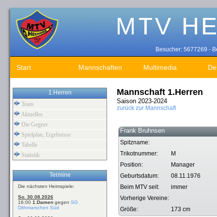
Besucher: 5677269 - Be
Start
Mannschaften
Multimedia
De
Mannschaft 1.Herren
1.Herren
Saison 2023-2024
Team
zurück zur Mannschaft
Aktuelles
Die Gegner
Frank Bruhnsen
Spielplan, Ergebnisse
Spitzname:
Tabelle
Trikotnummer:
M
Statistik
Position:
Manager
Termine
Geburtsdatum:
08.11.1976
Die nächsten Heimspiele:
Beim MTV seit:
immer
So. 30.08.2026
Vorherige Vereine:
16:00
1.Damen
gegen
SG
Dithmarschen Süd
Größe:
173 cm