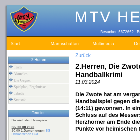
Besucher: 5672662 - Be
Start
Mannschaften
Multimedia
De
Zurück
2.Herren
2.Herren, Die Zwot
Team
Handballkrimi
Aktuelles
Die Gegner
11.03.2024
Spielplan, Ergebnisse
Die Zwote hat am verg
Tabelle
Statistik
Handballspiel gegen di
(14:11) gewonnen. In e
Termine
Schluss auf des Messers
Die nächsten Heimspiele:
Herzhorner am Ende die
So. 30.08.2026
Punkte vor heimischen 
16:00
1.Damen
gegen
SG
Dithmarschen Süd