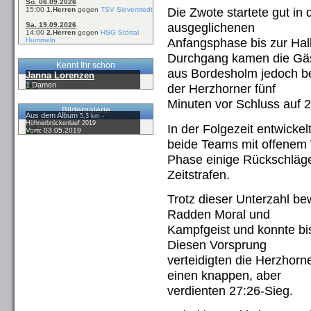
So. 06.09.2026
Die Zwote startete gut in 
15:00
1.Herren
gegen
TSV Sieverstedt
ausgeglichenen
Sa. 19.09.2026
14:00
2.Herren
gegen
HSG Störtal
Anfangsphase bis zur Halb
Hummeln
Durchgang kamen die Gä
Kennt Ihr schon
aus Bordesholm jedoch be
Janna Lorenzen
1.Damen
der Herzhorner fünf
Minuten vor Schluss auf 2
Bildergalerie
Aus dem Album
5,3 km -
Hühnerbrückenlauf 2019
In der Folgezeit entwickel
Vom: 03.05.2019
beide Teams mit offenem V
Phase einige Rückschläge
Zeitstrafen.
Trotz dieser Unterzahl be
Radden Moral und
Kampfgeist und konnte bi
Diesen Vorsprung
verteidigten die Herzhor
einen knappen, aber
verdienten 27:26-Sieg.