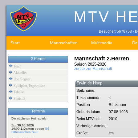
Besucher: 5678758 - Be
Start
Mannschaften
Multimedia
De
Mannschaft 2.Herren
2.Herren
Saison 2025-2026
Team
zurück zur Mannschaft
Aktuelles
Die Gegner
Erwin de Hoop
Spielplan, Ergebnisse
Spitzname:
Tabelle
Trikotnummer:
4
Statistik
Position:
Rückraum
Termine
Geburtsdatum:
07.08.1998
Die nächsten Heimspiele:
Beim MTV seit:
2010
So. 30.08.2026
Vorherige Vereine:
16:00
1.Damen
gegen
SG
Dithmarschen Süd
Größe:
cm