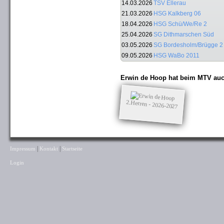
14.03.2026
TSV Ellerau
21.03.2026
HSG Kalkberg 06
18.04.2026
HSG Schü/We/Re 2
25.04.2026
SG Dithmarschen Süd
03.05.2026
SG Bordesholm/Brügge 2
09.05.2026
HSG WaBo 2011
Erwin de Hoop hat beim MTV auc
2.Herren - 2026-2027
|
|
Impressum
Kontakt
Startseite
Login