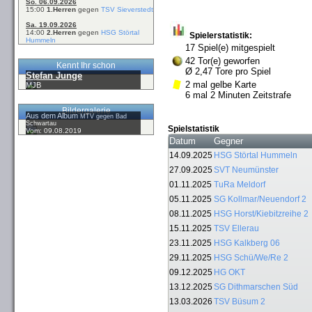
So. 06.09.2026
15:00
1.Herren
gegen
TSV Sieverstedt
Sa. 19.09.2026
14:00
2.Herren
gegen
HSG Störtal
Spielerstatistik:
Hummeln
17 Spiel(e) mitgespielt
42 Tor(e) geworfen
Kennt Ihr schon
Ø 2,47 Tore pro Spiel
Stefan Junge
2 mal gelbe Karte
MJB
6 mal 2 Minuten Zeitstrafe
Bildergalerie
Aus dem Album
MTV gegen Bad
Schwartau
Spielstatistik
Vom: 09.08.2019
Datum
Gegner
14.09.2025
HSG Störtal Hummeln
27.09.2025
SVT Neumünster
01.11.2025
TuRa Meldorf
05.11.2025
SG Kollmar/Neuendorf 2
08.11.2025
HSG Horst/Kiebitzreihe 2
15.11.2025
TSV Ellerau
23.11.2025
HSG Kalkberg 06
29.11.2025
HSG Schü/We/Re 2
09.12.2025
HG OKT
13.12.2025
SG Dithmarschen Süd
13.03.2026
TSV Büsum 2