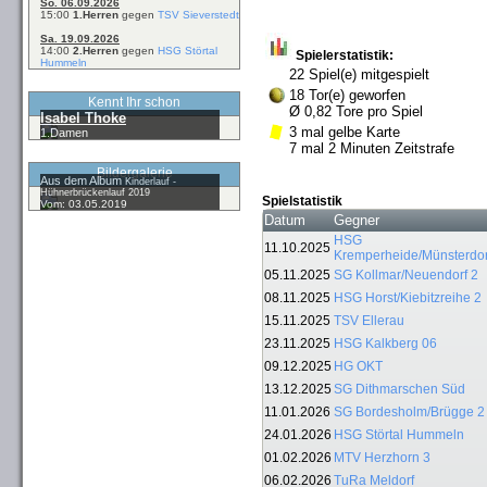
So. 06.09.2026
15:00
1.Herren
gegen
TSV Sieverstedt
Sa. 19.09.2026
14:00
2.Herren
gegen
HSG Störtal
Spielerstatistik:
Hummeln
22 Spiel(e) mitgespielt
18 Tor(e) geworfen
Kennt Ihr schon
Ø 0,82 Tore pro Spiel
Isabel Thoke
3 mal gelbe Karte
1.Damen
7 mal 2 Minuten Zeitstrafe
Bildergalerie
Aus dem Album
Kinderlauf -
Hühnerbrückenlauf 2019
Spielstatistik
Vom: 03.05.2019
Datum
Gegner
HSG
11.10.2025
Kremperheide/Münsterdor
05.11.2025
SG Kollmar/Neuendorf 2
08.11.2025
HSG Horst/Kiebitzreihe 2
15.11.2025
TSV Ellerau
23.11.2025
HSG Kalkberg 06
09.12.2025
HG OKT
13.12.2025
SG Dithmarschen Süd
11.01.2026
SG Bordesholm/Brügge 2
24.01.2026
HSG Störtal Hummeln
01.02.2026
MTV Herzhorn 3
06.02.2026
TuRa Meldorf