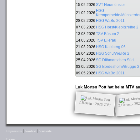
15.02.2026
SVT Neumünster
HSG
21.02.2026
Kremperheide/Münsterdor
28.02.2026
HSG WaBo 2011
07.03.2026
HSG Horst/Kiebitzreihe 2
13.03.2026
TSV Büsum 2
14.03.2026
TSV Ellerau
21.03.2026
HSG Kalkberg 06
18.04.2026
HSG Schü/We/Re 2
25.04.2026
SG Dithmarschen Süd
03.05.2026
SG Bordesholm/Brügge 2
09.05.2026
HSG WaBo 2011
Luk Morten Pott hat beim MTV au
3.Herren - 20
2.Herren - 2026-2027
|
|
Impressum
Kontakt
Startseite
Login