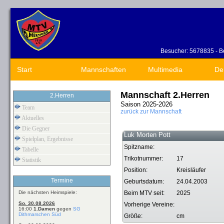
Besucher: 5678835 - Be
Start
Mannschaften
Multimedia
De
Mannschaft 2.Herren
2.Herren
Saison 2025-2026
Team
zurück zur Mannschaft
Aktuelles
Die Gegner
Luk Morten Pott
Spielplan, Ergebnisse
Spitzname:
Tabelle
Trikotnummer:
17
Statistik
Position:
Kreisläufer
Termine
Geburtsdatum:
24.04.2003
Die nächsten Heimspiele:
Beim MTV seit:
2025
So. 30.08.2026
Vorherige Vereine:
16:00
1.Damen
gegen
SG
Dithmarschen Süd
Größe:
cm