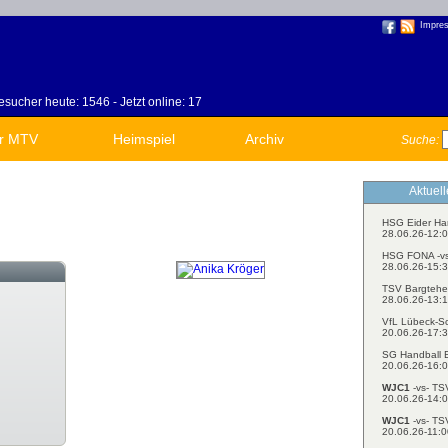
Impre
sucher heute: 1546 - Jetzt online: 17
r MTV
Heimspiel
Archiv
Suche:
Aktuel
HSG Eider Ha
28.06.26-12:0
HSG FONA -v
28.06.26-15:3
TSV Bargtehe
28.06.26-13:1
VfL Lübeck-S
20.06.26-17:3
SG Handball E
20.06.26-16:0
WJC1
-vs- TS
20.06.26-14:0
WJC1
-vs- TS
20.06.26-11:0