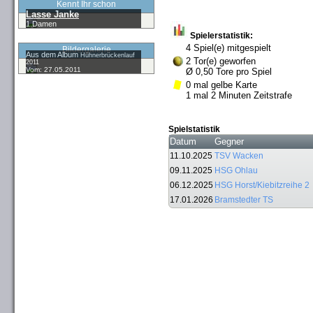
Kennt Ihr schon
Lasse Janke
1.Damen
Spielerstatistik:
4 Spiel(e) mitgespielt
Bildergalerie
Aus dem Album
Hühnerbrückenlauf
2 Tor(e) geworfen
2011
Vom: 27.05.2011
Ø 0,50 Tore pro Spiel
0 mal gelbe Karte
1 mal 2 Minuten Zeitstrafe
Spielstatistik
Datum
Gegner
11.10.2025
TSV Wacken
09.11.2025
HSG Ohlau
06.12.2025
HSG Horst/Kiebitzreihe 2
17.01.2026
Bramstedter TS