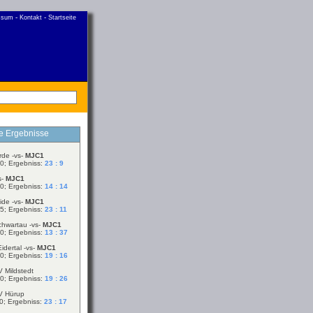
-
-
ssum
Kontakt
Startseite
le Ergebnisse
rde -vs-
MJC1
0; Ergebniss:
23 : 9
s-
MJC1
0; Ergebniss:
14 : 14
ide -vs-
MJC1
5; Ergebniss:
23 : 11
chwartau -vs-
MJC1
0; Ergebniss:
13 : 37
idertal -vs-
MJC1
0; Ergebniss:
19 : 16
V Mildstedt
0; Ergebniss:
19 : 26
V Hürup
0; Ergebniss:
23 : 17