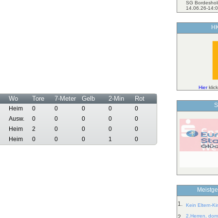
SG Bordeshol
14.06.26-14:0
HK
Hier
klic
Wo
Tore
7-Meter
Gelb
2-Min
Rot
S
Heim
0
0
0
0
0
Ausw.
0
0
0
0
0
Heim
2
0
0
0
0
Heim
0
0
0
1
0
Meistge
1.
Kein Eltern-K
2.Herren, dom
2.