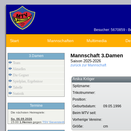
Besucher: 5670859 - Be
Start
Mannschaften
Multimedia
De
Mannschaft 3.Damen
3.Damen
Saison 2025-2026
Team
zurück zur Mannschaft
Aktuelles
Die Gegner
Anika Kröger
Spielplan, Ergebnisse
Spitzname:
Tabelle
Trikotnummer:
Statistik
Position:
Termine
Geburtsdatum:
09.05.1996
Die nächsten Heimspiele:
Beim MTV seit:
So. 06.09.2026
Vorherige Vereine:
15:00
1.Herren
gegen
TSV Sieverstedt
Größe:
cm