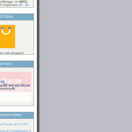
m/Brügge -vs-
MJC1
0; Ergebniss:
22 : 23
N Store
ken zum shoppen!
ponsor
lesene Artikel
ind-Turnen am 17.04!
inanter Auswärtssieg in