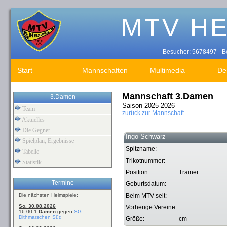
Besucher: 5678497 - Be
Start
Mannschaften
Multimedia
De
Mannschaft 3.Damen
3.Damen
Saison 2025-2026
Team
zurück zur Mannschaft
Aktuelles
Die Gegner
Ingo Schwarz
Spielplan, Ergebnisse
Spitzname:
Tabelle
Trikotnummer:
Statistik
Position:
Trainer
Termine
Geburtsdatum:
Die nächsten Heimspiele:
Beim MTV seit:
So. 30.08.2026
Vorherige Vereine:
16:00
1.Damen
gegen
SG
Dithmarschen Süd
Größe:
cm