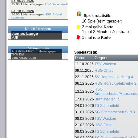
So. 06.09.2026
15:00
1.Herren
gegen
TSV Sieverstedt
Sa. 19.09.2026
14:00
2.Herren
gegen
HSG Störtal
Spielerstatistik:
Hummeln
16 Spiel(e) mitgespielt
2 mal gelbe Karte
Kennt Ihr schon
1 mal 2 Minuten Zeitstrafe
Jannes Lange
1 mal rote Karte
MJB
Bildergalerie
Aus dem Album
1. Herren gegen
Spielstatistik
THW Kiel
Datum
Gegner
Vom: 06.02.2015
11.10.2025
TSV Wacken
09.11.2025
HSG Ohlau
22.11.2025
SV Henstedt-Ulzburg 4
06.12.2025
HSG Horst/Kiebitzreihe 2
HSG
13.12.2025
Kremperheide/Münsterdor
17.01.2026
Bramstedter TS
24.01.2026
TS Schenefeld
31.01.2026
SG Dithmarschen Süd 3
08.02.2026
TSV Wacken
21.02.2026
HSG Ohlau
08.03.2026
TS Schenefeld