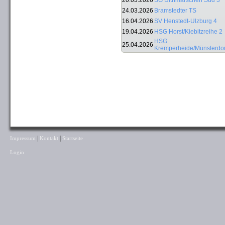
20.03.2026
SG Dithmarschen Süd 3
24.03.2026
Bramstedter TS
16.04.2026
SV Henstedt-Ulzburg 4
19.04.2026
HSG Horst/Kiebitzreihe 2
HSG
25.04.2026
Kremperheide/Münsterdor
|
|
Impressum
Kontakt
Startseite
Login