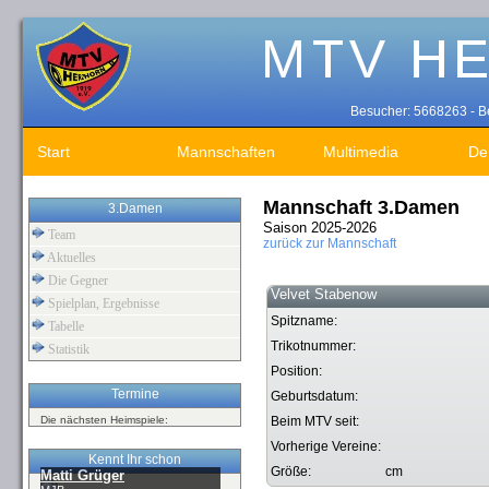
Besucher: 5668263 - Be
Start
Mannschaften
Multimedia
De
Mannschaft 3.Damen
3.Damen
Saison 2025-2026
Team
zurück zur Mannschaft
Aktuelles
Die Gegner
Velvet Stabenow
Spielplan, Ergebnisse
Spitzname:
Tabelle
Trikotnummer:
Statistik
Position:
Termine
Geburtsdatum:
Die nächsten Heimspiele:
Beim MTV seit:
Vorherige Vereine:
Kennt Ihr schon
Größe:
cm
Matti Grüger