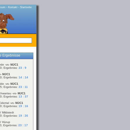
-
-
ssum
Kontakt
Startseite
le Ergebnisse
rde -vs-
MJC1
0; Ergebniss:
23 : 9
s-
MJC1
0; Ergebniss:
14 : 14
ide -vs-
MJC1
5; Ergebniss:
23 : 11
chwartau -vs-
MJC1
0; Ergebniss:
13 : 37
idertal -vs-
MJC1
0; Ergebniss:
19 : 16
V Mildstedt
0; Ergebniss:
19 : 26
V Hürup
0; Ergebniss:
23 : 17