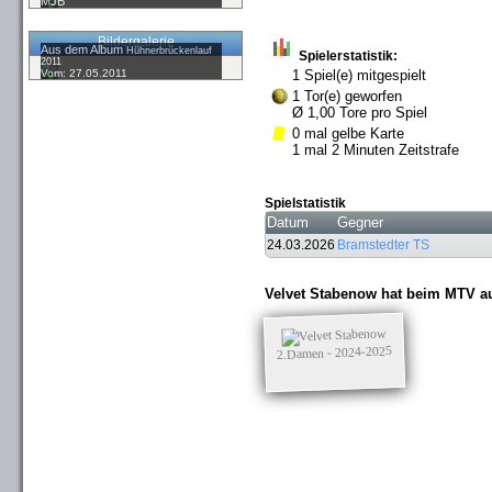
MJB
Bildergalerie
Aus dem Album
Hühnerbrückenlauf
Spielerstatistik:
2011
Vom: 27.05.2011
1 Spiel(e) mitgespielt
1 Tor(e) geworfen
Ø 1,00 Tore pro Spiel
0 mal gelbe Karte
1 mal 2 Minuten Zeitstrafe
Spielstatistik
Datum
Gegner
24.03.2026
Bramstedter TS
Velvet Stabenow hat beim MTV au
2.Damen - 2024-2025