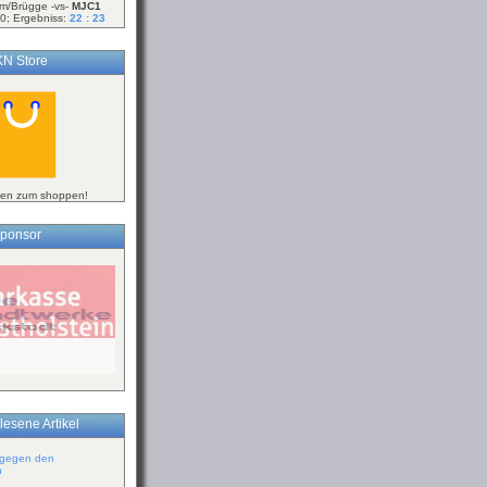
m/Brügge -vs-
MJC1
0; Ergebniss:
22 : 23
N Store
ken zum shoppen!
ponsor
lesene Artikel
 gegen den
n