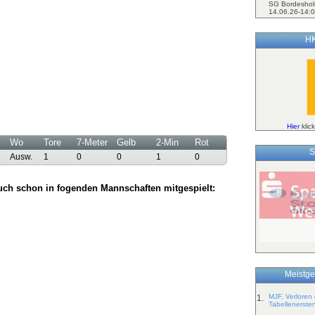
SG Bordeshol
14.06.26-14:0
HK
Hier
klic
Wo
Tore
7-Meter
Gelb
2-Min
Rot
S
Ausw.
1
0
0
1
0
ch schon in fogenden Mannschaften mitgespielt:
Meistge
MJF, Verloren
1.
Tabellenerste