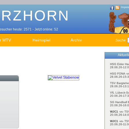
Impre
sucher heute: 2571 - Jetzt online: 52
r MTV
Heimspiel
Archiv
Suche:
Aktuel
HSG Eider Ha
28.06.26-12:0
HSG FONA -v
28.06.26-15:3
TSV Bargtehe
28.06.26-13:1
VfL Lübeck-S
20.06.26-17:3
SG Handball E
20.06.26-16:0
WJC1
-vs- TS
20.06.26-14:0
WJC1
-vs- TS
20.06.26-11:0