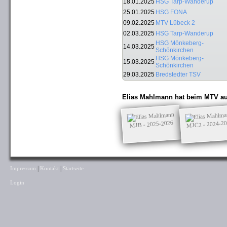
18.01.2025
HSG Tarp-Wanderup
25.01.2025
HSG FONA
09.02.2025
MTV Lübeck 2
02.03.2025
HSG Tarp-Wanderup
HSG Mönkeberg-
14.03.2025
Schönkirchen
HSG Mönkeberg-
15.03.2025
Schönkirchen
29.03.2025
Bredstedter TSV
Elias Mahlmann hat beim MTV au
MJC2 - 2024-2
MJB - 2025-2026
|
|
Impressum
Kontakt
Startseite
Login