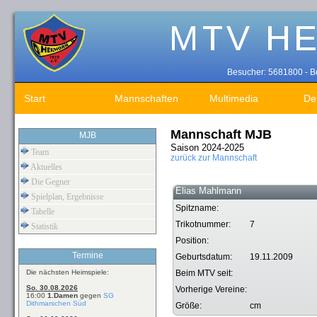
Besucher: 5681800 - Be
Start
Mannschaften
Multimedia
De
Mannschaft MJB
MJB
Saison 2024-2025
Team
zurück zur Mannschaft
Aktuelles
Die Gegner
Elias Mahlmann
Spielplan, Ergebnisse
Spitzname:
Tabelle
Trikotnummer:
7
Statistik
Position:
Termine
Geburtsdatum:
19.11.2009
Die nächsten Heimspiele:
Beim MTV seit:
So. 30.08.2026
Vorherige Vereine:
16:00
1.Damen
gegen
SG
Dithmarschen Süd
Größe:
cm