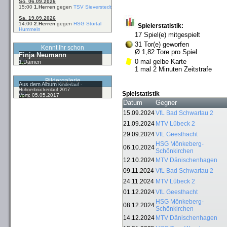
So. 06.09.2026
15:00
1.Herren
gegen
TSV Sieverstedt
Sa. 19.09.2026
14:00
2.Herren
gegen
HSG Störtal
Spielerstatistik:
Hummeln
17 Spiel(e) mitgespielt
31 Tor(e) geworfen
Kennt Ihr schon
Ø 1,82 Tore pro Spiel
Finja Neumann
0 mal gelbe Karte
1.Damen
1 mal 2 Minuten Zeitstrafe
Bildergalerie
Aus dem Album
Kinderlauf -
Hühnerbrückenlauf 2017
Spielstatistik
Vom: 05.05.2017
Datum
Gegner
15.09.2024
VfL Bad Schwartau 2
21.09.2024
MTV Lübeck 2
29.09.2024
VfL Geesthacht
HSG Mönkeberg-
06.10.2024
Schönkirchen
12.10.2024
MTV Dänischenhagen
09.11.2024
VfL Bad Schwartau 2
24.11.2024
MTV Lübeck 2
01.12.2024
VfL Geesthacht
HSG Mönkeberg-
08.12.2024
Schönkirchen
14.12.2024
MTV Dänischenhagen