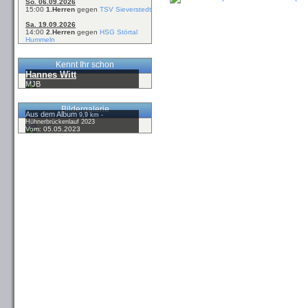
So. 06.09.2026
15:00
1.Herren
gegen
TSV Sieverstedt
Sa. 19.09.2026
14:00
2.Herren
gegen
HSG Störtal
Hummeln
Kennt Ihr schon
Hannes Witt
MJB
Bildergalerie
Aus dem Album
9,9 km -
Hühnerbrückenlauf 2023
Vom: 05.05.2023