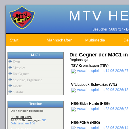
Besucher: 5683727 - Be
Start
Mannschaften
Multimedia
De
Die Gegner der MJC1 in
MJC1
Regionsliga
Team
TSV Kronshagen (TSV)
Aktuelles
Auswärtsspiel am 14.06.2026(27
Die Gegner
Spielplan, Ergebnisse
VfL Lübeck-Schwartau (VfL)
Tabelle
Auswärtsspiel am 20.06.2026(13
Statistik
HSG Eider Harde (HSG)
Termine
Auswärtsspiel am 28.06.2026(23
Die nächsten Heimspiele:
So. 30.08.2026
16:00
1.Damen
gegen
SG
HSG FONA (HSG)
Dithmarschen Süd
Auswärtsspiel am 28.06.2026(14