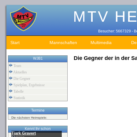
Besucher: 5667329 - Be
Start
Mannschaften
Multimedia
De
Die Gegner der in der S
WJB1
Team
Aktuelles
Die Gegner
Spielplan, Ergebnisse
Tabelle
Statistik
Termine
Die nächsten Heimspiele:
Kennt Ihr schon
Tjark Gravert