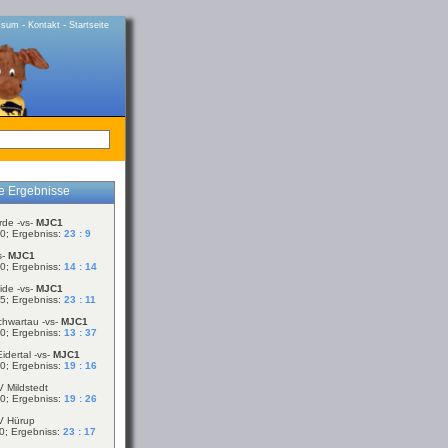
-
-
ssum
Kontakt
Startseite
le Ergebnisse
rde -vs-
MJC1
0; Ergebniss:
23 : 9
s-
MJC1
0; Ergebniss:
14 : 14
ide -vs-
MJC1
5; Ergebniss:
23 : 11
chwartau -vs-
MJC1
0; Ergebniss:
13 : 37
idertal -vs-
MJC1
0; Ergebniss:
19 : 16
V Mildstedt
0; Ergebniss:
19 : 26
V Hürup
0; Ergebniss:
23 : 17