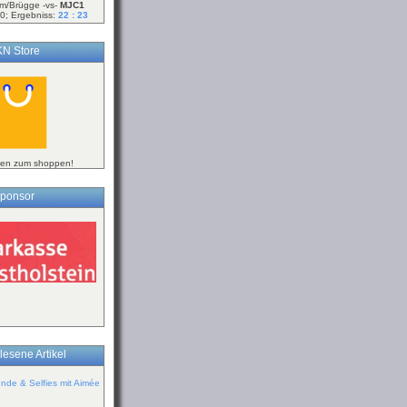
m/Brügge -vs-
MJC1
0; Ergebniss:
22 : 23
N Store
ken zum shoppen!
ponsor
lesene Artikel
de & Selfies mit Aimée