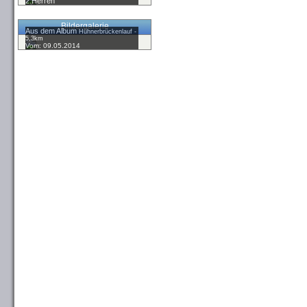
2.Herren
Bildergalerie
Aus dem Album
Hühnerbrückenlauf -
5,3km
Vom: 09.05.2014