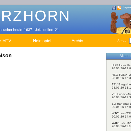
Impre
sucher heute: 1637 - Jetzt online: 21
r MTV
Heimspiel
Archiv
Suche:
aison
Aktuel
HSG Eider Ha
28.06.26-12:0
HSG FONA -v
28.06.26-15:3
TSV Bargtehe
28.06.26-13:1
VfL Lübeck-S
20.06.26-17:3
SG Handball E
20.06.26-16:0
WJC1
-vs- TS
20.06.26-14:0
WJC1
-vs- TS
20.06.26-11:0