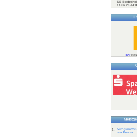
SG Bordeshol
14.06.26-14:0
HK
Hier
klic
S
Meistge
Autogrammstun
1.
von Pereira