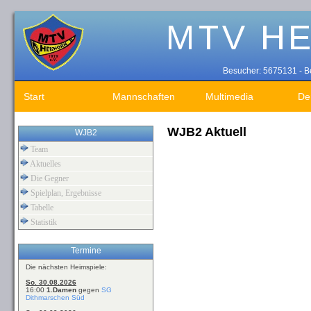
Besucher: 5675131 - Be
Start
Mannschaften
Multimedia
De
WJB2 Aktuell
WJB2
Team
Aktuelles
Die Gegner
Spielplan, Ergebnisse
Tabelle
Statistik
Termine
Die nächsten Heimspiele:
So. 30.08.2026
16:00
1.Damen
gegen
SG
Dithmarschen Süd