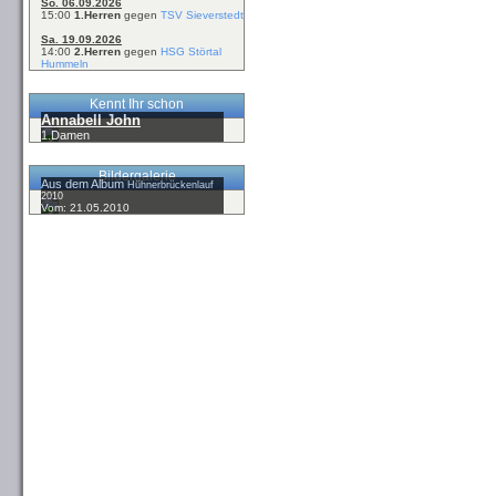
So. 06.09.2026
15:00
1.Herren
gegen
TSV Sieverstedt
Sa. 19.09.2026
14:00
2.Herren
gegen
HSG Störtal
Hummeln
Kennt Ihr schon
Annabell John
1.Damen
Bildergalerie
Aus dem Album
Hühnerbrückenlauf
2010
Vom: 21.05.2010