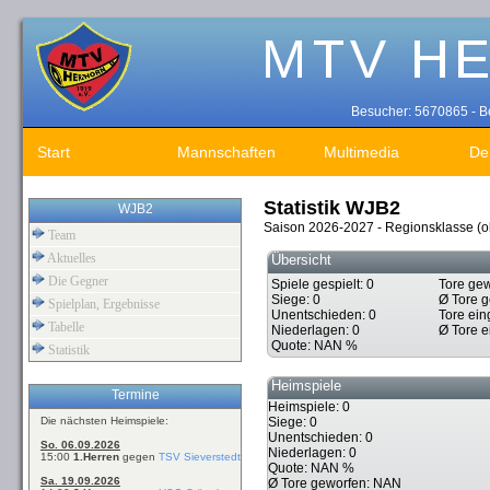
Besucher: 5670865 - Be
Start
Mannschaften
Multimedia
De
Statistik WJB2
WJB2
Saison 2026-2027 - Regionsklasse (o
Team
Aktuelles
Übersicht
Die Gegner
Spiele gespielt: 0
Tore gew
Siege: 0
Ø Tore 
Spielplan, Ergebnisse
Unentschieden: 0
Tore ein
Tabelle
Niederlagen: 0
Ø Tore 
Quote: NAN %
Statistik
Heimspiele
Termine
Heimspiele: 0
Die nächsten Heimspiele:
Siege: 0
Unentschieden: 0
So. 06.09.2026
Niederlagen: 0
15:00
1.Herren
gegen
TSV Sieverstedt
Quote: NAN %
Sa. 19.09.2026
Ø Tore geworfen: NAN