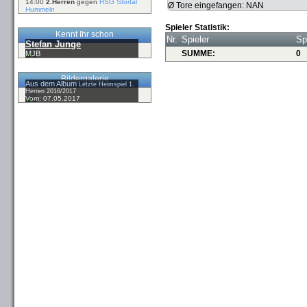
14:00
2.Herren
gegen
HSG Störtal
Ø Tore eingefangen: NAN
Hummeln
Spieler Statistik:
Kennt Ihr schon
Nr.
Spieler
Sp
Stefan Junge
SUMME:
0
MJB
Bildergalerie
Aus dem Album
Letzte Heimspiel 1.
Herren 2016/2017
Vom: 07.05.2017