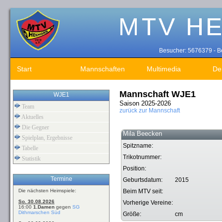
Besucher: 5676379 - Be
Start
Mannschaften
Multimedia
De
Mannschaft WJE1
WJE1
Saison 2025-2026
Team
zurück zur Mannschaft
Aktuelles
Die Gegner
Mila Beecken
Spielplan, Ergebnisse
Spitzname:
Tabelle
Trikotnummer:
Statistik
Position:
Termine
Geburtsdatum:
2015
Die nächsten Heimspiele:
Beim MTV seit:
So. 30.08.2026
Vorherige Vereine:
16:00
1.Damen
gegen
SG
Dithmarschen Süd
Größe:
cm