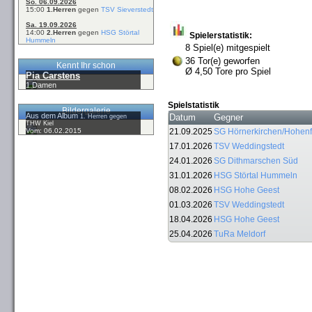
So. 06.09.2026
15:00
1.Herren
gegen
TSV Sieverstedt
Sa. 19.09.2026
14:00
2.Herren
gegen
HSG Störtal
Spielerstatistik:
Hummeln
8 Spiel(e) mitgespielt
36 Tor(e) geworfen
Kennt Ihr schon
Ø 4,50 Tore pro Spiel
Pia Carstens
1.Damen
Spielstatistik
Bildergalerie
Aus dem Album
Datum
Gegner
1. Herren gegen
THW Kiel
Vom: 06.02.2015
21.09.2025
SG Hörnerkirchen/Hohenf
17.01.2026
TSV Weddingstedt
24.01.2026
SG Dithmarschen Süd
31.01.2026
HSG Störtal Hummeln
08.02.2026
HSG Hohe Geest
01.03.2026
TSV Weddingstedt
18.04.2026
HSG Hohe Geest
25.04.2026
TuRa Meldorf