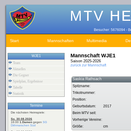
Besucher: 5676094 - Be
Start
Mannschaften
Multimedia
De
Mannschaft WJE1
WJE1
Saison 2025-2026
Team
zurück zur Mannschaft
Aktuelles
Die Gegner
Saskia Rathsach
Spielplan, Ergebnisse
Spitzname:
Tabelle
Trikotnummer:
Statistik
Position:
Termine
Geburtsdatum:
2017
Die nächsten Heimspiele:
Beim MTV seit:
So. 30.08.2026
Vorherige Vereine:
16:00
1.Damen
gegen
SG
Dithmarschen Süd
Größe:
cm