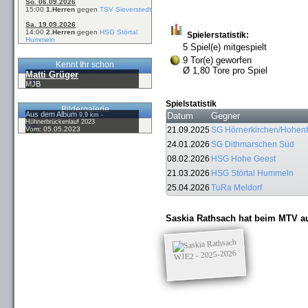
So. 06.09.2026
15:00
1.Herren
gegen
TSV Sieverstedt
Sa. 19.09.2026
14:00
2.Herren
gegen
HSG Störtal
Spielerstatistik:
Hummeln
5 Spiel(e) mitgespielt
9 Tor(e) geworfen
Kennt Ihr schon
Ø 1,80 Tore pro Spiel
Matti Grüger
MJB
Spielstatistik
Bildergalerie
Aus dem Album
Datum
Gegner
9,9 km -
Hühnerbrückenlauf 2023
Vom: 05.05.2023
21.09.2025
SG Hörnerkirchen/Hohenf
24.01.2026
SG Dithmarschen Süd
08.02.2026
HSG Hohe Geest
21.03.2026
HSG Störtal Hummeln
25.04.2026
TuRa Meldorf
Saskia Rathsach hat beim MTV au
WJE2 - 2025-2026