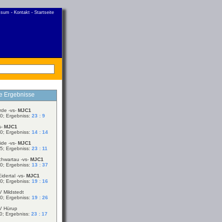
-
-
ssum
Kontakt
Startseite
le Ergebnisse
rde -vs-
MJC1
0; Ergebniss:
23 : 9
s-
MJC1
0; Ergebniss:
14 : 14
ide -vs-
MJC1
5; Ergebniss:
23 : 11
chwartau -vs-
MJC1
0; Ergebniss:
13 : 37
idertal -vs-
MJC1
0; Ergebniss:
19 : 16
V Mildstedt
0; Ergebniss:
19 : 26
V Hürup
0; Ergebniss:
23 : 17