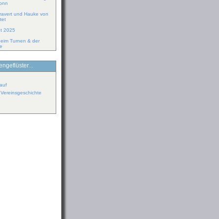
donn
ravert und Hauke von
tet
ht 2025
eim Turnen & der
pe
ngeflüster...
auf
r Vereinsgeschichte