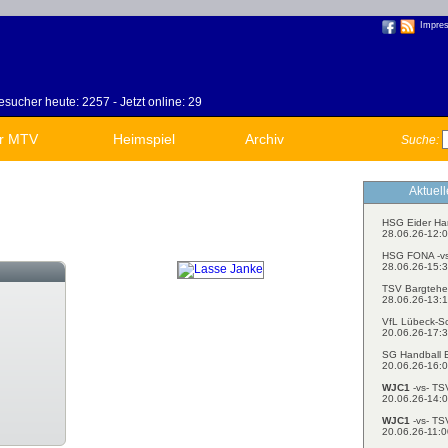
Impre
sucher heute: 2257 - Jetzt online: 29
r MTV
Heimspiel
Archiv
Suche:
Aktuel
HSG Eider Ha
28.06.26-12:0
HSG FONA -v
28.06.26-15:3
TSV Bargtehe
28.06.26-13:1
VfL Lübeck-S
20.06.26-17:3
SG Handball E
20.06.26-16:0
WJC1
-vs- TS
20.06.26-14:0
WJC1
-vs- TS
20.06.26-11:0