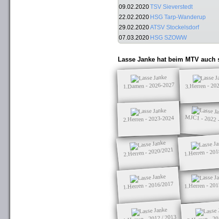
09.02.2020
TSV Sieverstedt
22.02.2020
HSG Tarp-Wanderup
29.02.2020
ATSV Stockelsdorf
07.03.2020
HSG SZOWW
Lasse Janke hat beim MTV auch s
1.Damen - 2026-2027
3.Herren - 20
MJC1 - 2022 
2.Herren - 2023-2024
2.Herren - 2020/2021
1.Herren - 20
1.Herren - 2016/2017
1.Herren - 20
1.Herren - 2012 / 2013
2.Herren - 20