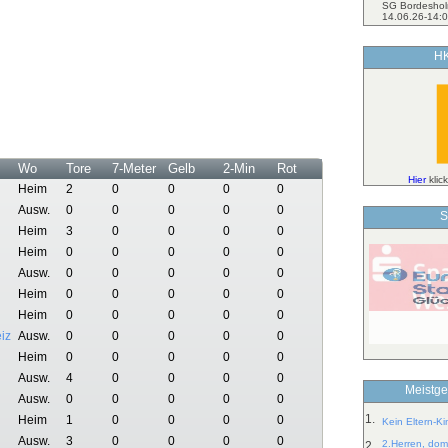
SG Bordeshol
14.06.26-14:0
HK
Wo
Tore
7-Meter
Gelb
2-Min
Rot
Hier
klic
Heim
2
0
0
0
0
Ausw.
0
0
0
0
0
S
Heim
3
0
0
0
0
Heim
0
0
0
0
0
Ausw.
0
0
0
0
0
Heim
0
0
0
0
0
Heim
0
0
0
0
0
iz
Ausw.
0
0
0
0
0
Heim
0
0
0
0
0
Ausw.
4
0
0
0
0
Meistge
Ausw.
0
0
0
0
0
1.
Heim
1
0
0
0
0
Kein Eltern-K
Ausw.
3
0
0
0
0
2.Herren, dom
2.