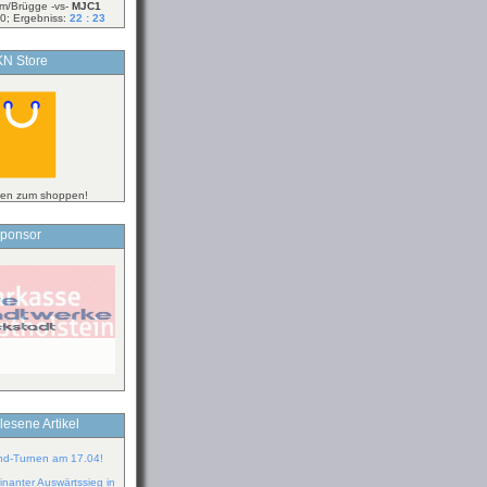
m/Brügge -vs-
MJC1
0; Ergebniss:
22 : 23
N Store
ken zum shoppen!
ponsor
lesene Artikel
ind-Turnen am 17.04!
inanter Auswärtssieg in