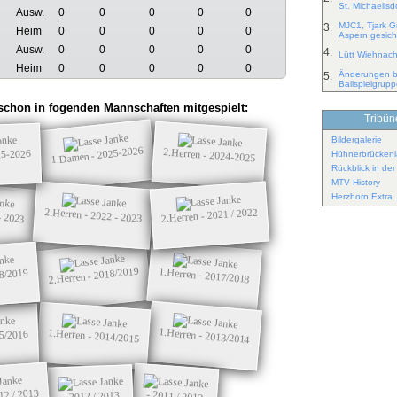
St. Michaelis
Ausw.
0
0
0
0
0
MJC1, Tjark G
3.
Heim
0
0
0
0
0
Aspern gesich
Ausw.
0
0
0
0
0
4.
Lütt Wiehnac
Heim
0
0
0
0
0
Änderungen b
5.
Ballspielgrup
chon in fogenden Mannschaften mitgespielt:
Tribüne
Bildergalerie
1.Damen - 2025-2026
2.Herren - 2024-2025
25-2026
Hühnerbrückenl
Rückblick in de
MTV History
Herzhorn Extra
- 2023
2.Herren - 2022 - 2023
2.Herren - 2021 / 2022
2.Herren - 2018/2019
1.Herren - 2017/2018
18/2019
1.Herren - 2013/2014
1.Herren - 2014/2015
15/2016
12 / 2013
- 2011 / 2012
- 2012 / 2013