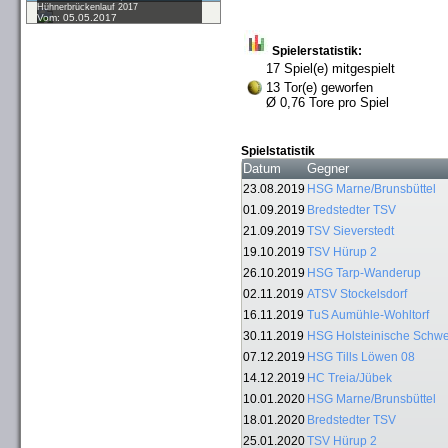
Hühnerbrückenlauf 2017
Vom: 05.05.2017
Spielerstatistik:
17 Spiel(e) mitgespielt
13 Tor(e) geworfen
Ø 0,76 Tore pro Spiel
Spielstatistik
Datum
Gegner
23.08.2019
HSG Marne/Brunsbüttel
01.09.2019
Bredstedter TSV
21.09.2019
TSV Sieverstedt
19.10.2019
TSV Hürup 2
26.10.2019
HSG Tarp-Wanderup
02.11.2019
ATSV Stockelsdorf
16.11.2019
TuS Aumühle-Wohltorf
30.11.2019
HSG Holsteinische Schwe
07.12.2019
HSG Tills Löwen 08
14.12.2019
HC Treia/Jübek
10.01.2020
HSG Marne/Brunsbüttel
18.01.2020
Bredstedter TSV
25.01.2020
TSV Hürup 2