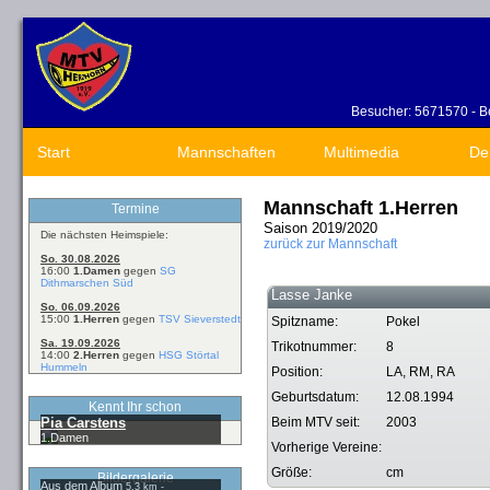
Besucher: 5671570 - Be
Start
Mannschaften
Multimedia
De
Mannschaft 1.Herren
Termine
Saison 2019/2020
Die nächsten Heimspiele:
zurück zur Mannschaft
So. 30.08.2026
16:00
1.Damen
gegen
SG
Dithmarschen Süd
Lasse Janke
So. 06.09.2026
15:00
1.Herren
gegen
TSV Sieverstedt
Spitzname:
Pokel
Sa. 19.09.2026
Trikotnummer:
8
14:00
2.Herren
gegen
HSG Störtal
Hummeln
Position:
LA, RM, RA
Geburtsdatum:
12.08.1994
Kennt Ihr schon
Pia Carstens
Beim MTV seit:
2003
1.Damen
Vorherige Vereine:
Größe:
cm
Bildergalerie
Aus dem Album
5,3 km -