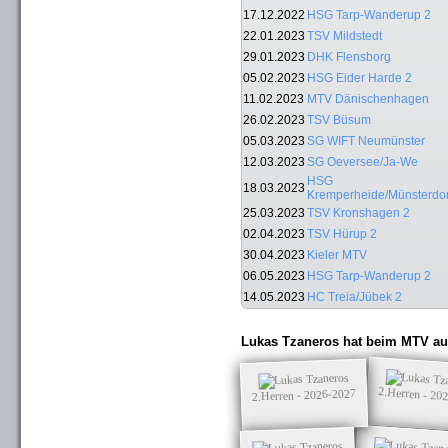
17.12.2022
HSG Tarp-Wanderup 2
22.01.2023
TSV Mildstedt
29.01.2023
DHK Flensborg
05.02.2023
HSG Eider Harde 2
11.02.2023
MTV Dänischenhagen
26.02.2023
TSV Büsum
05.03.2023
SG WIFT Neumünster
12.03.2023
SG Oeversee/Ja-We
HSG
18.03.2023
Kremperheide/Münsterdor
25.03.2023
TSV Kronshagen 2
02.04.2023
TSV Hürup 2
30.04.2023
Kieler MTV
06.05.2023
HSG Tarp-Wanderup 2
14.05.2023
HC Treia/Jübek 2
Lukas Tzaneros hat beim MTV au
2.Herren - 20
2.Herren - 2026-2027