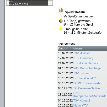
wJA
Vom: 24.05.2014
Spielerstatistik:
25 Spiel(e) mitgespielt
113 Tor(e) geworfen
Ø 4,52 Tore pro Spiel
9 mal gelbe Karte
14 mal 2 Minuten Zeitstrafe
Spielstatistik
Datum
Gegner
10.09.2022
TSV Mildstedt
17.09.2022
DHK Flensborg
24.09.2022
HSG Eider Harde 2
01.10.2022
MTV Dänischenhagen
07.10.2022
TSV Büsum
16.10.2022
HC Treia/Jübek 2
30.10.2022
SG WIFT Neumünster
05.11.2022
SG Oeversee/Ja-We
HSG
13.11.2022
Kremperheide/Münsterdor
04.12.2022
TSV Hürup 2
10.12.2022
Kieler MTV