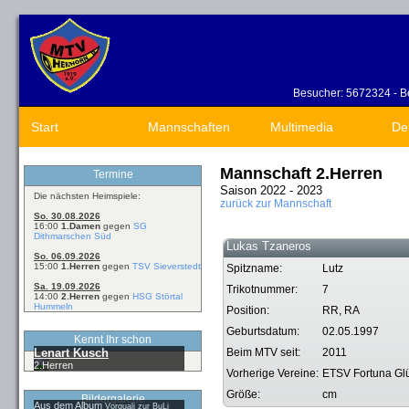
Besucher: 5672324 - Be
Start
Mannschaften
Multimedia
De
Mannschaft 2.Herren
Termine
Saison 2022 - 2023
Die nächsten Heimspiele:
zurück zur Mannschaft
So. 30.08.2026
16:00
1.Damen
gegen
SG
Dithmarschen Süd
Lukas Tzaneros
So. 06.09.2026
15:00
1.Herren
gegen
TSV Sieverstedt
Spitzname:
Lutz
Sa. 19.09.2026
Trikotnummer:
7
14:00
2.Herren
gegen
HSG Störtal
Hummeln
Position:
RR, RA
Geburtsdatum:
02.05.1997
Kennt Ihr schon
Lenart Kusch
Beim MTV seit:
2011
2.Herren
Vorherige Vereine:
ETSV Fortuna Glü
Größe:
cm
Bildergalerie
Aus dem Album
Vorquali zur BuLi