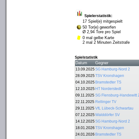
Spielerstatistik:
17 Spiel(e) mitgespielt
50 Tor(e) geworfen
Ø 2,94 Tore pro Spiel
0 mal gelbe Karte
2 mal 2 Minuten Zeitstrafe
Spielstatistik
Datum
Gegner
13.09.2025
SG Hamburg-Nord 2
28.09.2025
TSV Kronshagen
04.10.2025
Bramstedter TS
12.10.2025
HT Norderstedt
09.11.2025
SG Flensburg-Handewitt 
22.11.2025
Rellinger TV
29.11.2025
VfL Lübeck-Schwartau
07.12.2025
Walddörfer SV
14.12.2025
SG Hamburg-Nord 2
18.01.2026
TSV Kronshagen
24.01.2026
Bramstedter TS