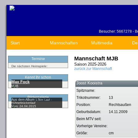
Besucher: 5667278 - Be
Start
Mannschaften
Multimedia
De
Mannschaft MJB
Termine
Saison 2025-2026
Die nächsten Heimspiele:
zurück zur Mannschaft
Kennt Ihr schon
Max Fock
Joost Kooistra
MJB
Spitzname:
Bildergalerie
Trikotnummer:
13
Aus dem Album
1,5km Lauf -
Hühnerbrückenlauf
Position:
Rechtsaußen
Vom: 24.04.2015
Geburtsdatum:
14.11.2009
Beim MTV seit:
Vorherige Vereine:
Größe:
cm