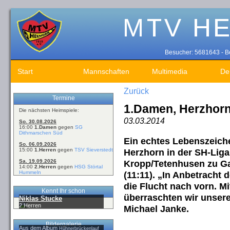
Besucher: 5681643 - Be
Start
Mannschaften
Multimedia
De
Zurück
Termine
1.Damen, Herzhorn
Die nächsten Heimspiele:
03.03.2014
So. 30.08.2026
16:00
1.Damen
gegen
SG
Dithmarschen Süd
Ein echtes Lebenszeich
So. 06.09.2026
15:00
1.Herren
gegen
TSV Sieverstedt
Herzhorn in der SH-Liga
Sa. 19.09.2026
Kropp/Tetenhusen zu Ga
14:00
2.Herren
gegen
HSG Störtal
Hummeln
(11:11). „In Anbetracht 
die Flucht nach vorn. Mi
Kennt Ihr schon
überraschten wir unsere
Niklas Stucke
2.Herren
Michael Janke.
Bildergalerie
Aus dem Album
Hühnerbrückenlauf