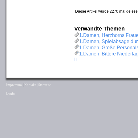
Dieser Artikel wurde 2270 mal gelese
Verwandte Themen
1.Damen, Herzhorns Fraue
1.Damen, Spielabsage dur
1.Damen, Große Personals
1.Damen, Bittere Niederla
II
|
|
Impressum
Kontakt
Startseite
Login