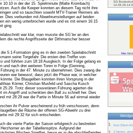
SG Bordeshol
 10:10 in der der 15. Spielminute (Malte Krombach)
14.06.26-14:0
tzen. Auch die Keeper konnten an diesem Tag nicht ihre
“ bringen und so tauschten sowohl MTV-Trainer Reimers als
HK
ter. Dies verbunden mit Abwehrumstellungen auf beiden
igen ein wenig unterbrochen wurde und es mit einem 16:15
it ging.
ielabschnitt war klar, man musste die SG`ler an den
llem die rechte Angriffsseite der Dithmarscher besser
die 5:1-Formation ging es in den zweiten Spielabschnitt
Hier
klic
rkmann seine Torgefahr. Die ersten drei Treffer von
to und führten zum 18:18 Ausgleich. In der Folge gelang es
S
n und nach drei weiteren Toren in Folge (Genning,
 Führung in der 47. Minute zu übernehmen. Dies zwang die
euren war bewusst, dass jetzt die Phase war, in welcher
önnte. Die Blaugelben konnten ihren Vorsprung in der
atthias Körner, Christian Musfeld und Sascha Kusch
mit 25:29. Trotz dieser souveränen Führung agierten die
t im Angriff und schenkten den Ball zu schnell her. Dies
und mit 28:29 war die Partie in Minute 56 auf einmal wieder
rschen ihr Pulver anscheinend zu früh verschossen, denn
 Blaugelben die Räume der offenen SG-Abwehr zu drei
rtie mit 29:32 für sich entscheiden.
Meistge
h die vierte Partie der Saison erfolgreich zu bestreiten
1.
Kein Eltern-K
 Herzhorner an der Tabellenspitze. Aufgrund der
2.Herren, dom
2.
 nächsten Wochen Spielfrei, bevor es in die abschließenden