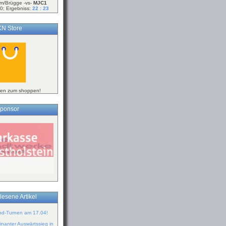
m/Brügge -vs-
MJC1
0; Ergebniss:
22 : 23
N Store
ken zum shoppen!
ponsor
lesene Artikel
ind-Turnen am 17.04!
inanter Auswärtssieg in