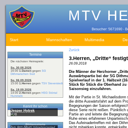
Besucher: 5671690 - Be
Start
Mannschaften
Multimedia
De
Zurück
Termine
3.Herren, „Dritte“ festi
Die nächsten Heimspiele:
26.09.2018
So. 30.08.2026
16:00
1.Damen
gegen
SG
Die Männer der Herzhorner „Drit
Dithmarschen Süd
Auswärtspartie bei der SG Dithm
Spielverlauf in der 1. Halbzeit (
So. 06.09.2026
15:00
1.Herren
gegen
TSV Sieverstedt
Stück für Stück die Oberhand zu
Saisonsieg einzufahren.
Sa. 19.09.2026
14:00
2.Herren
gegen
HSG Störtal
Hummeln
Mit der Partie in St. Michaelisdon
die dritte Auswärtsfahrt auf dem Pr
Begegnungen der Saison erfolgreic
Kennt Ihr schon
diese Serie nicht reißen. Pünktlic
Jesper Hytrek
Partie an und leitete die Begegnun
MJB
Ruhe eines erfahrenen Unparteiisch
Das Aufeinadertreffen mit den Dith
Bildergalerie
nicht mitwirken konnte, entwickelte 
Aus dem Album
Hühnerbrückenlauf