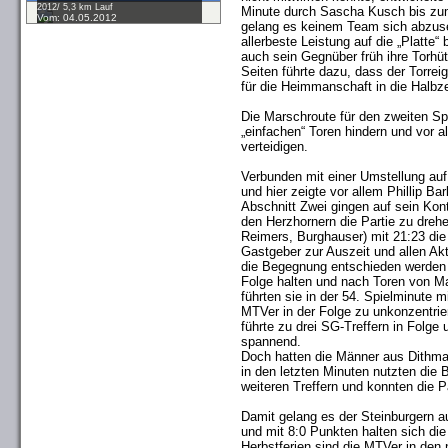
2012/ 5,3 km Lauf
Minute durch Sascha Kusch bis zum
Vom: 04.05.2012
gelang es keinem Team sich abzuse
allerbeste Leistung auf die „Platte
auch sein Gegnüber früh ihre Torhü
Seiten führte dazu, dass der Torre
für die Heimmanschaft in die Halbze
Die Marschroute für den zweiten Sp
„einfachen“ Toren hindern und vor a
verteidigen.
Verbunden mit einer Umstellung auf 
und hier zeigte vor allem Phillip Ba
Abschnitt Zwei gingen auf sein Kon
den Herzhornern die Partie zu drehe
Reimers, Burghauser) mit 21:23 die
Gastgeber zur Auszeit und allen Akt
die Begegnung entschieden werden k
Folge halten und nach Toren von M
führten sie in der 54. Spielminute 
MTVer in der Folge zu unkonzentrier
führte zu drei SG-Treffern in Folge 
spannend.
Doch hatten die Männer aus Dithma
in den letzten Minuten nutzten die
weiteren Treffern und konnten die Pa
Damit gelang es der Steinburgern auc
und mit 8:0 Punkten halten sich die
Herbstferien sind die MTVer in den