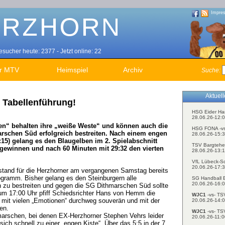
Impre
sucher heute: 2377 - Jetzt online: 22
r MTV
Heimspiel
Archiv
Suche:
Aktuel
gt Tabellenführung!
HSG Eider Ha
28.06.26-12:0
ten“ behalten ihre „weiße Weste“ und können auch die
HSG FONA -v
arschen Süd erfolgreich bestreiten. Nach einem engen
28.06.26-15:3
16:15) gelang es den Blaugelben im 2. Spielabschnitt
TSV Bargtehe
 gewinnen und nach 60 Minuten mit 29:32 den vierten
28.06.26-13:1
VfL Lübeck-S
20.06.26-17:3
n stand für die Herzhorner am vergangenen Samstag bereits
ogramm. Bisher gelang es den Steinburgern alle
SG Handball E
20.06.26-16:0
h zu bestreiten und gegen die SG Dithmarschen Süd sollte
h um 17:00 Uhr pfiff Schiedsrichter Hans von Hemm die
WJC1
-vs- TS
g mit vielen „Emotionen“ durchweg souverän und mit der
20.06.26-14:0
en.
WJC1
-vs- TS
marschen, bei denen EX-Herzhorner Stephen Vehrs leider
20.06.26-11:0
sich schnell zu einer „engen Kiste“. Über das 5:5 in der 7.