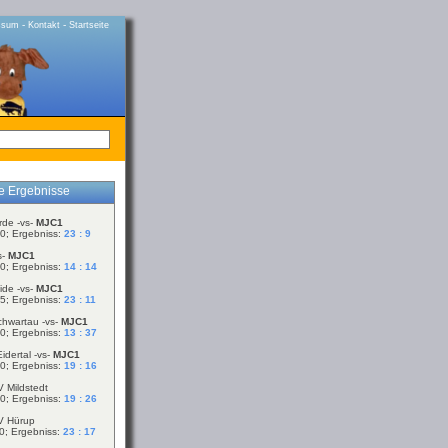
-
-
ssum
Kontakt
Startseite
le Ergebnisse
rde -vs-
MJC1
0; Ergebniss:
23 : 9
s-
MJC1
0; Ergebniss:
14 : 14
ide -vs-
MJC1
5; Ergebniss:
23 : 11
chwartau -vs-
MJC1
0; Ergebniss:
13 : 37
idertal -vs-
MJC1
0; Ergebniss:
19 : 16
V Mildstedt
0; Ergebniss:
19 : 26
V Hürup
0; Ergebniss:
23 : 17