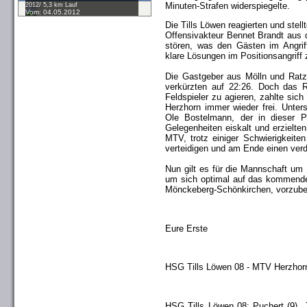
Minuten-Strafen widerspiegelte.
2012/ 5,3 km Lauf
Vom: 04.05.2012
Die Tills Löwen reagierten und stel
Offensivakteur Bennet Brandt aus
stören, was den Gästen im Angri
klare Lösungen im Positionsangriff 
Die Gastgeber aus Mölln und Rat
verkürzten auf 22:26. Doch das R
Feldspieler zu agieren, zahlte sic
Herzhorn immer wieder frei. Unte
Ole Bostelmann, der in dieser P
Gelegenheiten eiskalt und erzielte
MTV, trotz einiger Schwierigkeite
verteidigen und am Ende einen verd
Nun gilt es für die Mannschaft um
um sich optimal auf das kommende
Mönckeberg-Schönkirchen, vorzuber
Eure Erste
HSG Tills Löwen 08 - MTV Herzhorn
HSG Tills Löwen 08: Puchert (9), J.