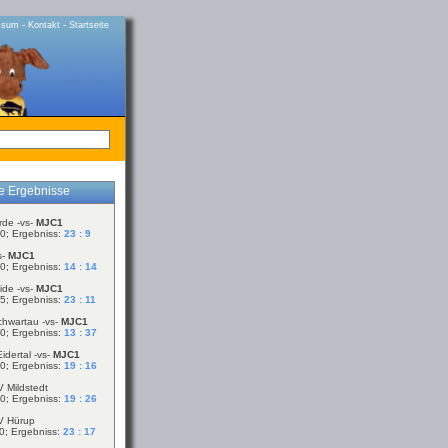
-
-
ssum
Kontakt
Startseite
le Ergebnisse
rde -vs-
MJC1
0; Ergebniss:
23 : 9
s-
MJC1
0; Ergebniss:
14 : 14
ide -vs-
MJC1
5; Ergebniss:
23 : 11
chwartau -vs-
MJC1
0; Ergebniss:
13 : 37
idertal -vs-
MJC1
0; Ergebniss:
19 : 16
V Mildstedt
0; Ergebniss:
19 : 26
V Hürup
0; Ergebniss:
23 : 17