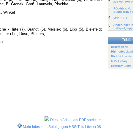
der Mini-WM i
ohlt, B. Gronek, Groß, Lautwein, Pischke
Rückblick: Vo
3.
Bundesliga od
rs, Winkel
4.
MJE 1 + 2
Änderungen b
5.
Ballspielgrup
- Hirte (7), Brandt (6), Meisiek (6), Lipp (5), Bielefeldt
mser (1), , Dose, Pfeifers,
Tribüne
au
Bildergalerie
Hühnerbrückenl
Rückblick in de
MTV History
Herzhorn Extra
.
Diesen Artikel als PDF speicher
Mehr Infos zum Spiel gegen HSG Tills Löwen 08