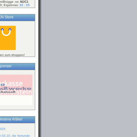
m/Brügge -vs-
MJC1
0; Ergebniss:
22 : 23
N Store
ken zum shoppen!
ponsor
lesene Artikel
2025
m 03.10. die Vorrunde