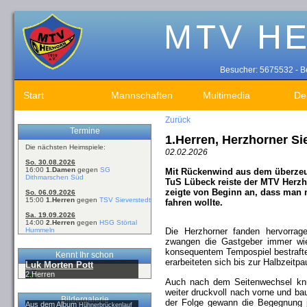
Besucher: 5675532 - Be
Start
Mannschaften
Multimedia
De
Zurück
Termine
1.Herren, Herzhorner Si
Die nächsten Heimspiele:
02.02.2026
So. 30.08.2026
16:00
1.Damen
gegen
SG
Mit Rückenwind aus dem überze
Dithmarschen Süd
TuS Lübeck reiste der MTV Herzh
zeigte von Beginn an, dass man 
So. 06.09.2026
15:00
1.Herren
gegen
TSV Sieverstedt
fahren wollte.
Sa. 19.09.2026
14:00
2.Herren
gegen
HSG Störtal
Hummeln
Die Herzhorner fanden hervorrag
zwangen die Gastgeber immer wie
konsequentem Tempospiel bestraften.
Kennt Ihr schon
erarbeiteten sich bis zur Halbzeitp
Luk Morten Pott
2.Herren
Auch nach dem Seitenwechsel knüp
weiter druckvoll nach vorne und bau
Bildergalerie
der Folge gewann die Begegnung 
Aus dem Album
Hühnerbrückenlauf