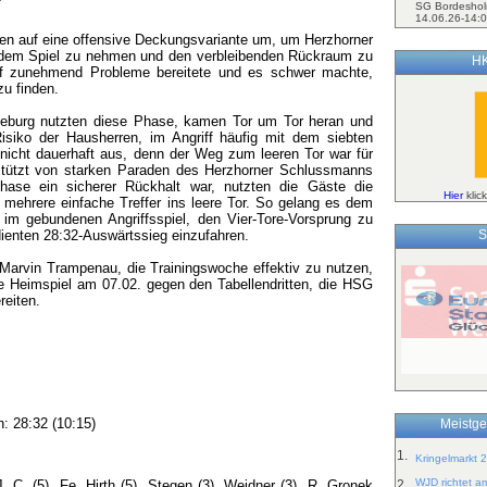
SG Bordeshol
14.06.26-14:0
lten auf eine offensive Deckungsvariante um, um Herzhorner
 dem Spiel zu nehmen und den verbleibenden Rückraum zu
HK
ff zunehmend Probleme bereitete und es schwer machte,
zu finden.
zeburg nutzten diese Phase, kamen Tor um Tor heran und
isiko der Hausherren, im Angriff häufig mit dem siebten
h nicht dauerhaft aus, denn der Weg zum leeren Tor war für
rstützt von starken Paraden des Herzhorner Schlussmanns
hase ein sicherer Rückhalt war, nutzten die Gäste die
Hier
klic
n mehrere einfache Treffer ins leere Tor. So gelang es dem
n im gebundenen Angriffsspiel, den Vier-Tore-Vorsprung zu
S
ienten 28:32-Auswärtssieg einzufahren.
 Marvin Trampenau, die Trainingswoche effektiv zu nutzen,
 Heimspiel am 07.02. gegen den Tabellendritten, die HSG
eiten.
: 28:32 (10:15)
Meistge
1.
Kringelmarkt 
WJD richtet a
 C. (5), Fe. Hirth (5), Stegen (3), Weidner (3), R. Gronek
2.