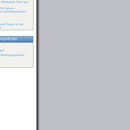
n Glückstadt Nord aus
r 30 Jahren –
er Aufstiegsverzicht
eim Turnen & der
pe
ngeflüster...
auf
r Vereinsgeschichte