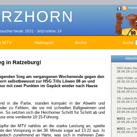
Impre
sucher heute: 2631 - Jetzt online: 14
r MTV
Heimspiel
Archiv
Suche:
Aktuel
eg in Ratzeburg!
HSG Eider Ha
28.06.26-12:0
ugenden Sieg am vergangenen Wochenende gegen den
HSG FONA -v
orn selbstbewusst zur HSG Tills Löwen 08 an und
28.06.26-15:3
nur mit zwei Punkten im Gepäck wieder nach Hause
TSV Bargtehe
28.06.26-13:1
VfL Lübeck-S
20.06.26-17:3
end in die Partie, standen kompakt in der Abwehr und
der zu Fehlern, die sie mit schnellen Ballgewinnen und
SG Handball E
20.06.26-16:0
 So setzten sich die Herzhorner Schritt für Schritt ab und
ause eine verdiente 10:15-Führung.
WJC1
-vs- TS
20.06.26-14:0
fte der MTV nahtlos an die starke Leistung an, spielte
WJC1
-vs- TS
te den Vorsprung in der 38. Minute sogar auf 13:22 aus. In
20.06.26-11:0
jedoch zunehmend an Härte, was sich in mehreren Zwei-