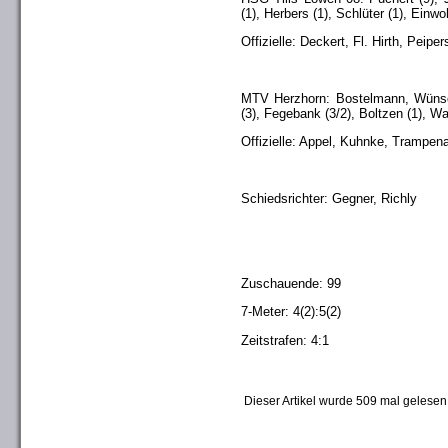
(1), Herbers (1), Schlüter (1), Einw
Offizielle: Deckert, Fl. Hirth, Peipe
MTV Herzhorn: Bostelmann, Wünsche 
(3), Fegebank (3/2), Boltzen (1), Wa
Offizielle: Appel, Kuhnke, Trampen
Schiedsrichter: Gegner, Richly
Zuschauende: 99
7-Meter: 4(2):5(2)
Zeitstrafen: 4:1
Dieser Artikel wurde 509 mal gelesen