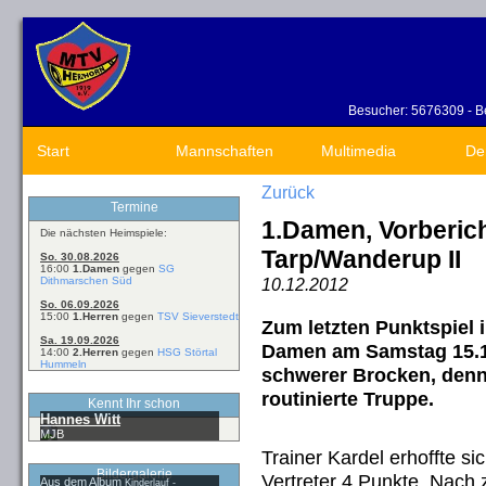
Besucher: 5676309 - Be
Start
Mannschaften
Multimedia
De
Zurück
Termine
1.Damen, Vorberic
Die nächsten Heimspiele:
Tarp/Wanderup II
So. 30.08.2026
16:00
1.Damen
gegen
SG
Dithmarschen Süd
10.12.2012
So. 06.09.2026
15:00
1.Herren
gegen
TSV Sieverstedt
Zum letzten Punktspiel i
Sa. 19.09.2026
Damen am Samstag 15.12
14:00
2.Herren
gegen
HSG Störtal
Hummeln
schwerer Brocken, denn d
routinierte Truppe.
Kennt Ihr schon
Hannes Witt
MJB
Trainer Kardel erhoffte si
Bildergalerie
Vertreter 4 Punkte. Nach 
Aus dem Album
Kinderlauf -