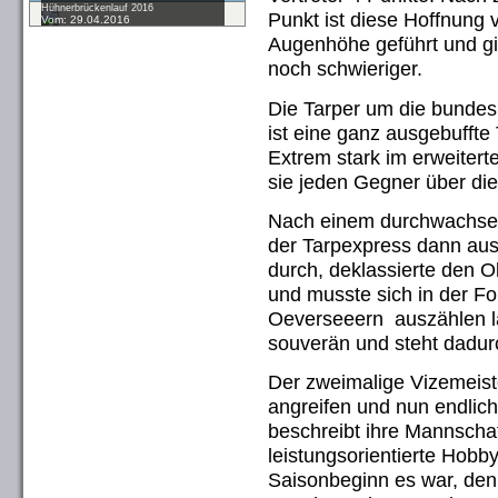
Hühnerbrückenlauf 2016
Punkt ist diese Hoffnung 
Vom: 29.04.2016
Augenhöhe geführt und gin
noch schwieriger.
Die Tarper um die bundesl
ist eine ganz ausgebufft
Extrem stark im erweitert
sie jeden Gegner über die 
Nach einem durchwachsene
der Tarpexpress dann aus
durch, deklassierte den O
und musste sich in der Fo
Oeverseeern auszählen la
souverän und steht dadur
Der zweimalige Vizemeiste
angreifen und nun endlich
beschreibt ihre Mannschaft
leistungsorientierte Hob
Saisonbeginn es war, den