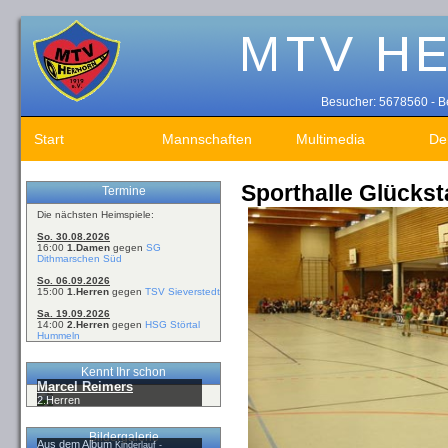
Besucher: 5678560 - Be
Start
Mannschaften
Multimedia
De
Sporthalle Glückst
Termine
Die nächsten Heimspiele:
So. 30.08.2026
16:00
1.Damen
gegen
SG
Dithmarschen Süd
So. 06.09.2026
15:00
1.Herren
gegen
TSV Sieverstedt
Sa. 19.09.2026
14:00
2.Herren
gegen
HSG Störtal
Hummeln
Kennt Ihr schon
Marcel Reimers
2.Herren
Bildergalerie
Aus dem Album
Kinderlauf -