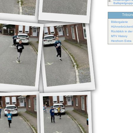
5.
Ballspielgrup
Tribüne
Bildergalerie
Hühnerbrückenl
Rückblick in de
MTV History
Herzhorn Extra