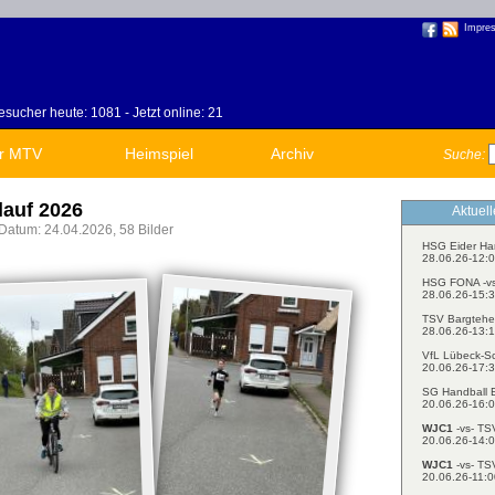
Impre
sucher heute: 1081 - Jetzt online: 21
r MTV
Heimspiel
Archiv
Suche:
lauf 2026
Aktuel
Datum: 24.04.2026, 58 Bilder
HSG Eider Ha
28.06.26-12:0
HSG FONA -v
28.06.26-15:3
TSV Bargtehe
28.06.26-13:1
VfL Lübeck-S
20.06.26-17:3
SG Handball E
20.06.26-16:0
WJC1
-vs- TS
20.06.26-14:0
WJC1
-vs- TS
20.06.26-11:0