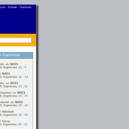
-
-
ssum
Kontakt
Startseite
le Ergebnisse
rde -vs-
MJC1
0; Ergebniss:
23 : 9
s-
MJC1
0; Ergebniss:
14 : 14
ide -vs-
MJC1
5; Ergebniss:
23 : 11
chwartau -vs-
MJC1
0; Ergebniss:
13 : 37
idertal -vs-
MJC1
0; Ergebniss:
19 : 16
V Mildstedt
0; Ergebniss:
19 : 26
V Hürup
0; Ergebniss:
23 : 17