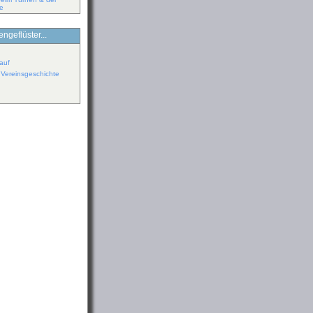
pe
ngeflüster...
auf
r Vereinsgeschichte