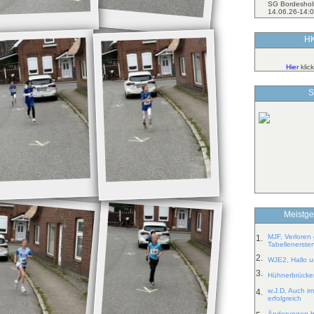
SG Bordeshol
14.06.26-14:0
HK
Hier
klic
S
Meistge
MJF, Verloren
1.
Tabellenerste
2.
WJE2, Hallo un
3.
Hühnerbrücken
w.J.D, Auch im
4.
erfolgreich
Änderungen b