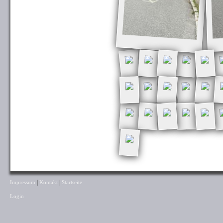
|
|
Impressum
Kontakt
Startseite
Login