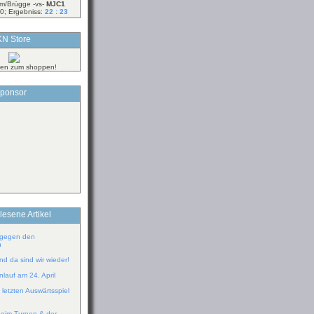
m/Brügge -vs-
MJC1
0; Ergebniss:
22 : 23
N Store
ken zum shoppen!
ponsor
lesene Artikel
 gegen den
n
d da sind wir wieder!
lauf am 24. April
 letzten Auswärtsspiel
eim Turnen & der