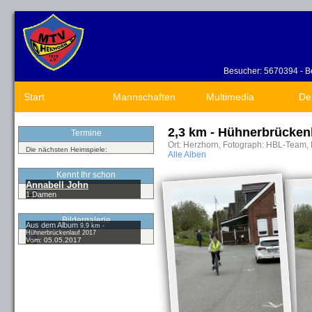
Besucher: 5670394 - Be
Start
Mannschaften
Multimedia
De
2,3 km - Hühnerbrücken
Termine
Ort: Herzhorn, Fotograph: HBL-Team, 
Die nächsten Heimspiele:
Alle Alben
Kennt Ihr schon
Annabell John
1.Damen
Bildergalerie
Aus dem Album
9,9 km -
Hühnerbrückenlauf 2017
Vom: 05.05.2017