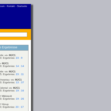
-
-
ssum
Kontakt
Startseite
le Ergebnisse
rde -vs-
MJC1
0; Ergebniss:
23 : 9
s-
MJC1
0; Ergebniss:
14 : 14
ide -vs-
MJC1
5; Ergebniss:
23 : 11
chwartau -vs-
MJC1
0; Ergebniss:
13 : 37
idertal -vs-
MJC1
0; Ergebniss:
19 : 16
V Mildstedt
0; Ergebniss:
19 : 26
V Hürup
0; Ergebniss:
23 : 17