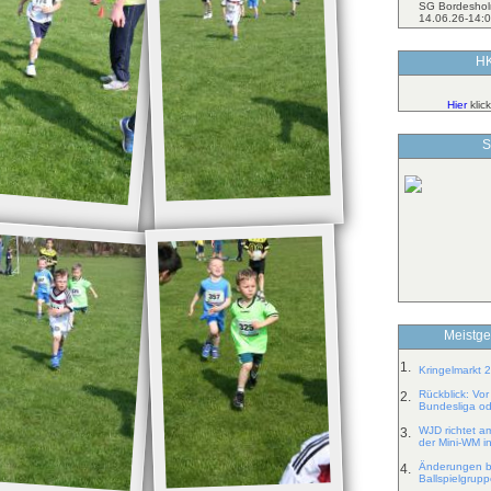
SG Bordeshol
14.06.26-14:0
HK
Hier
klic
S
Meistge
1.
Kringelmarkt 
Rückblick: Vo
2.
Bundesliga od
WJD richtet a
3.
der Mini-WM i
Änderungen b
4.
Ballspielgrup