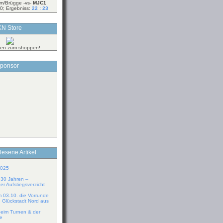
m/Brügge -vs-
MJC1
0; Ergebniss:
22 : 23
N Store
ken zum shoppen!
ponsor
lesene Artikel
2025
r 30 Jahren –
er Aufstiegsverzicht
m 03.10. die Vorrunde
n Glückstadt Nord aus
eim Turnen & der
pe