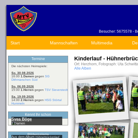
Besucher: 5675578 - Be
Start
Mannschaften
Multimedia
De
Kinderlauf - Hühnerbrüc
Termine
Ort: Herzhorn, Fotograph: Uta Schwitt
Die nächsten Heimspiele:
Alle Alben
So. 30.08.2026
16:00
1.Damen
gegen
SG
Dithmarschen Süd
So. 06.09.2026
15:00
1.Herren
gegen
TSV Sieverstedt
Sa. 19.09.2026
14:00
2.Herren
gegen
HSG Störtal
Hummeln
Kennt Ihr schon
Svea Böge
1.Damen
Bildergalerie
Aus dem Album
Hühnerbrückenlauf