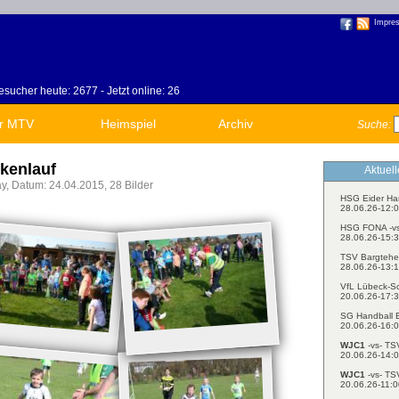
Impre
sucher heute: 2677 - Jetzt online: 26
r MTV
Heimspiel
Archiv
Suche:
kenlauf
Aktuel
ay, Datum: 24.04.2015, 28 Bilder
HSG Eider Ha
28.06.26-12:0
HSG FONA -v
28.06.26-15:3
TSV Bargtehe
28.06.26-13:1
VfL Lübeck-S
20.06.26-17:3
SG Handball E
20.06.26-16:0
WJC1
-vs- TS
20.06.26-14:0
WJC1
-vs- TS
20.06.26-11:0