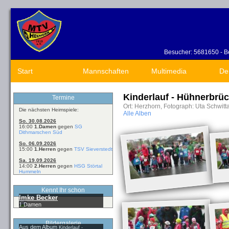
Besucher: 5681650 - Be
Start
Mannschaften
Multimedia
De
Kinderlauf - Hühnerbrüc
Termine
Ort: Herzhorn, Fotograph: Uta Schwitt
Die nächsten Heimspiele:
Alle Alben
So. 30.08.2026
16:00
1.Damen
gegen
SG
Dithmarschen Süd
So. 06.09.2026
15:00
1.Herren
gegen
TSV Sieverstedt
Sa. 19.09.2026
14:00
2.Herren
gegen
HSG Störtal
Hummeln
Kennt Ihr schon
Imke Becker
1.Damen
Bildergalerie
Aus dem Album
Kinderlauf -