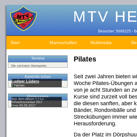
Besucher: 5668225 - Be
Start
Mannschaften
Multimedia
De
Pilates
Termine
Die nächsten Heimspiele:
Seit zwei Jahren bieten 
Kennt Ihr schon
Ludger Lüders
Woche Pilates-Übungen 
2.Herren
von je acht Stunden an zw
Kurse sind zurzeit voll bes
Bildergalerie
Aus dem Album
5,3 km -
die diesen sanften, aber 
Hühnerbrückenlauf 2017
Vom: 05.05.2017
Bänder, Rondonbälle und 
Streckübungen immer wie
Herausforderung.
Da der Platz im
Dörpshuu