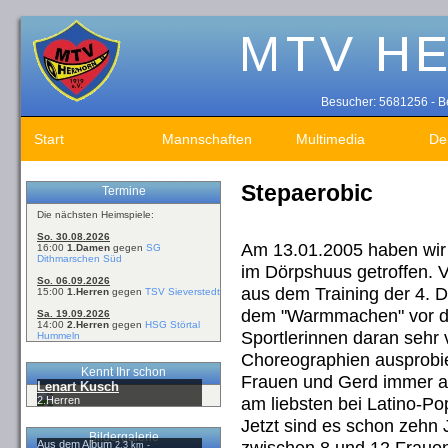
Besucher: 5681256 - Be
Start
Mannschaften
Multimedia
De
Stepaerobic
Termine
Die nächsten Heimspiele:
So. 30.08.2026
Am 13.01.2005 haben wir
16:00
1.Damen
gegen
SG
Dithmarschen Süd
im
Dörpshuus
getroffen. V
So. 06.09.2026
aus dem Training der 4. 
15:00
1.Herren
gegen
TSV Sieverstedt
dem "Warmmachen" vor de
Sa. 19.09.2026
14:00
2.Herren
gegen
HSG Störtal
Sportlerinnen daran sehr 
Hummeln
Choreographien ausprobie
Kennt Ihr schon
Frauen und Gerd immer a
Lenart Kusch
am liebsten bei Latino-Po
2.Herren
Jetzt sind es schon zehn 
Bildergalerie
zwischen 8 und 12 Frauen
Aus dem Album
2,3 km -