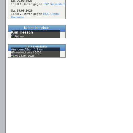
So. 06.09.2026
15:00
1.Herren
gegen
TSV Sieverstedt
Sa. 19.09.2026
14:00
2.Herren
gegen
HSG Störtal
Hummeln
Kennt Ihr schon
Kim Heesch
1.Damen
Bildergalerie
Aus dem Album
2,3 km -
Hühnerbrückenlauf 2026
Vom: 24.04.2026