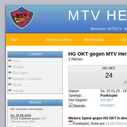
Besucher: 5675273 - Be
Start
Mannschaften
Multimedia
De
HG OKT gegen MTV Her
1.Herren
1.Herren
Team
Aktuelles
HG OKT
Die Gegner
24
Spielplan, Ergebnisse
(
Tabelle
Statistik
Datum:
Sa. 25.01.25 - 19
Spieltyp:
Punktspiel
Der Gegner:
HG OKT
Termine
anzeigen
Statistik:
Die nächsten Heimspiele:
So. 30.08.2026
Weitere Spiele gegen HG OKT in die
16:00
1.Damen
gegen
SG
Dithmarschen Süd
Punktspiel, Heim am
14.09.2024 u