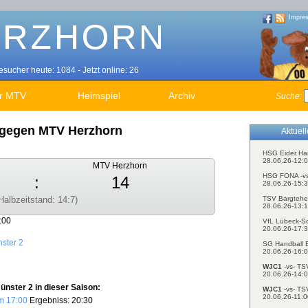
Impre
sucher heute: 1084 - Jetzt online: 26
r MTV
Heimspiel
Archiv
Suche:
 gegen MTV Herzhorn
Aktuel
HSG Eider Ha
28.06.26-12:0
MTV Herzhorn
HSG FONA -v
:
14
28.06.26-15:3
TSV Bargtehe
Halbzeitstand: 14:7)
28.06.26-13:1
:00
VfL Lübeck-S
20.06.26-17:3
ster 2
SG Handball E
20.06.26-16:0
WJC1
-vs- TS
20.06.26-14:0
nster 2 in dieser Saison:
WJC1
-vs- TS
20.06.26-11:0
m 17:00
Ergebniss: 20:30