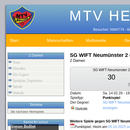
Besucher: 5666776 - Be
Start
Mannschaften
Multimedia
De
SG WIFT Neumünster 2
2.Damen
2.Damen
Team
Aktuelles
SG WIFT Neumünster 2
Die Gegner
30
Spielplan, Ergebnisse
(
Tabelle
Statistik
Datum:
Sa. 14.02.26 - 18
Spieltyp:
Punktspiel
Der Gegner:
SG WIFT Neumün
Termine
anzeigen
Statistik:
Die nächsten Heimspiele:
Weitere Spiele gegen SG WIFT Neumü
Kennt Ihr schon
Simon Boßlet
Punktspiel, Heim am
05.10.2025 u