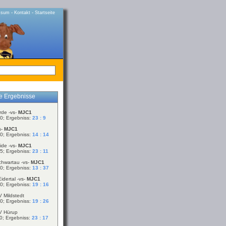
-
-
ssum
Kontakt
Startseite
le Ergebnisse
rde -vs-
MJC1
0; Ergebniss:
23 : 9
s-
MJC1
0; Ergebniss:
14 : 14
ide -vs-
MJC1
5; Ergebniss:
23 : 11
chwartau -vs-
MJC1
0; Ergebniss:
13 : 37
idertal -vs-
MJC1
0; Ergebniss:
19 : 16
V Mildstedt
0; Ergebniss:
19 : 26
V Hürup
0; Ergebniss:
23 : 17