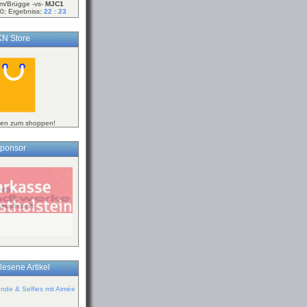
m/Brügge -vs-
MJC1
0; Ergebniss:
22 : 23
N Store
ken zum shoppen!
ponsor
lesene Artikel
de & Selfies mit Aimée