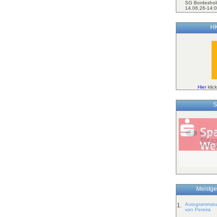
SG Bordeshol
14.06.26-14:0
HK
Hier
klic
S
Meistge
Autogrammstun
1.
von Pereira